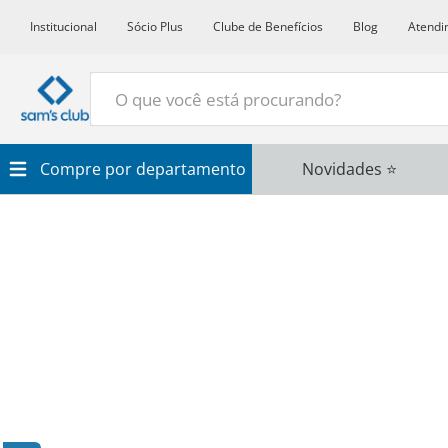
Institucional
Sócio Plus
Clube de Benefícios
Blog
Atendi
O que você está procurando?
Termos Mais Buscados
Compre por departamento
Novidades ⭐
1
º
Croissant
2
º
Café
3
º
Papel Higienico
4
º
Leite
5
º
Azeite
6
º
Detergente
7
º
Chocolate