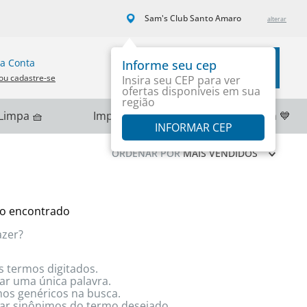
Sam's Club Santo Amaro
a Conta
Informe seu cep
Carrinho
ou cadastre-se
Insira seu CEP para ver
ofertas disponíveis em sua
região
Limpa 🧺
Importados 🌎
PlayStation 💙
INFORMAR CEP
ORDENAR POR
MAIS VENDIDOS
o encontrado
azer?
s termos digitados.
zar uma única palavra.
rmos genéricos na busca.
izar sinônimos do termo desejado.