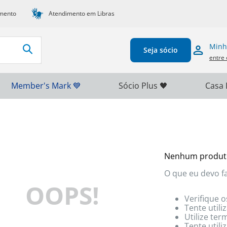
mento
Atendimento em Libras
Minh
Seja sócio
entre 
Member's Mark 💙
Sócio Plus 🖤
Casa 
Nenhum produt
O que eu devo f
OOPS!
Verifique o
Tente utili
Utilize te
Tente util