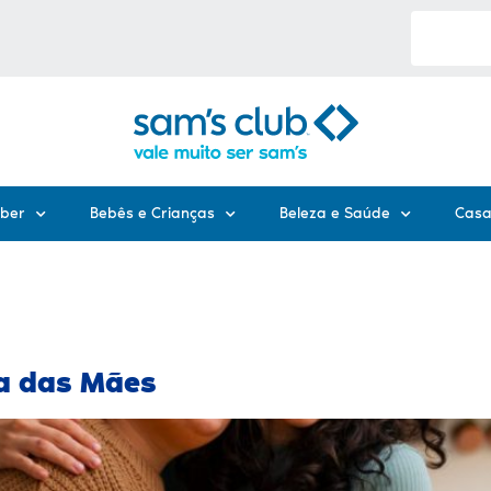
eber
Bebês e Crianças
Beleza e Saúde
Casa
ia das Mães