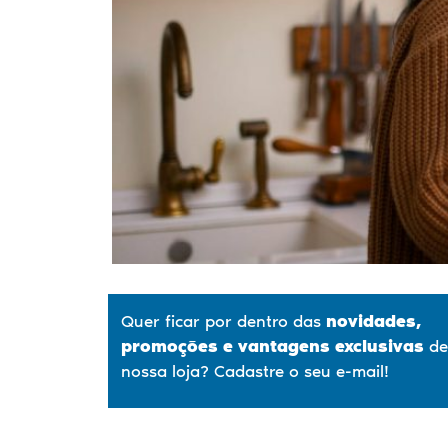
Quer ficar por dentro das
novidades,
promoções
e vantagens exclusivas
de
nossa loja? Cadastre o seu e-mail!