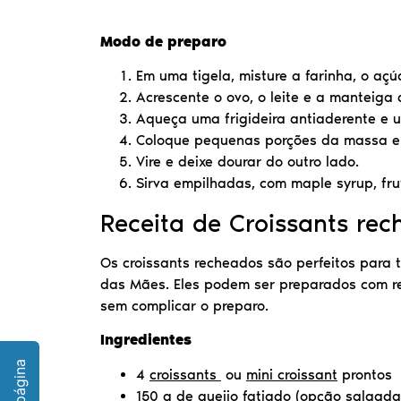
Modo de preparo
Em uma tigela, misture a farinha, o açúc
Acrescente o ovo, o leite e a manteig
Aqueça uma frigideira antiaderente e 
Coloque pequenas porções da massa e c
Vire e deixe dourar do outro lado.
Sirva empilhadas, com maple syrup, fru
Receita de Croissants re
Os croissants recheados são perfeitos para 
das Mães. Eles podem ser preparados com re
sem complicar o preparo.
Ingredientes
4
croissants
ou
mini croissant
prontos
150 g de queijo fatiado (opção salgada