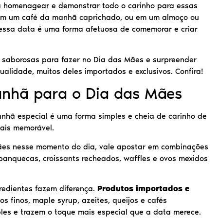
a homenagear e demonstrar todo o carinho para essas
a em um café da manhã caprichado, ou em um almoço ou
 essa data é uma forma afetuosa de comemorar e criar
e saborosas para fazer no Dia das Mães e surpreender
alidade, muitos deles importados e exclusivos. Confira!
anhã para o Dia das Mães
hã especial é uma forma simples e cheia de carinho de
ais memorável.
Mães nesse momento do dia, vale apostar em combinações
panquecas, croissants recheados, waffles e ovos mexidos
gredientes fazem diferença.
Produtos importados e
tos finos, maple syrup, azeites, queijos e cafés
les e trazem o toque mais especial que a data merece.