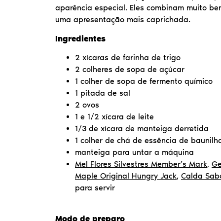
aparência especial. Eles combinam muito b
uma apresentação mais caprichada.
Ingredientes
2 xícaras de farinha de trigo
2 colheres de sopa de açúcar
1 colher de sopa de fermento químico
1 pitada de sal
2 ovos
1 e 1/2 xícara de leite
1/3 de xícara de manteiga derretida
1 colher de chá de essência de baunilh
manteiga para untar a máquina
Mel Flores Silvestres Member’s Mark
,
Ge
Maple Original Hungry Jack
,
Calda Sab
para servir
Modo de preparo