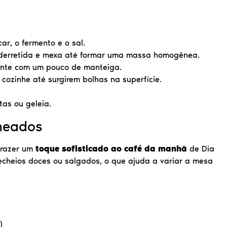
ar, o fermento e o sal.
a derretida e mexa até formar uma massa homogênea.
unte com um pouco de manteiga.
ozinhe até surgirem bolhas na superfície.
tas ou geleia.
cheados
trazer um
toque sofisticado ao café da manhã
de Dia
cheios doces ou salgados, o que ajuda a variar a mesa
)