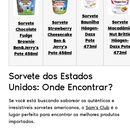
Sorvete
Baunilha
Sorvete
Sorvete
Sorvete
Häagen-
Macadâmi
Strawberry
Chocolate
Dazs
Nut Brittl
Cheesecake
Fudge
Pote
Häagen-
Ben &
Brownie
473ml
Dazs Pot
Jerry’s
Ben&Jerry’s
473ml
Pote 458ml
Pote 458ml
Sorvete dos Estados
Unidos: Onde Encontrar?
Se você está buscando saborear os autênticos e
irresistíveis sorvetes americanos, o
Sam’s Club
é o
lugar perfeito para encontrar os melhores produtos
importados.