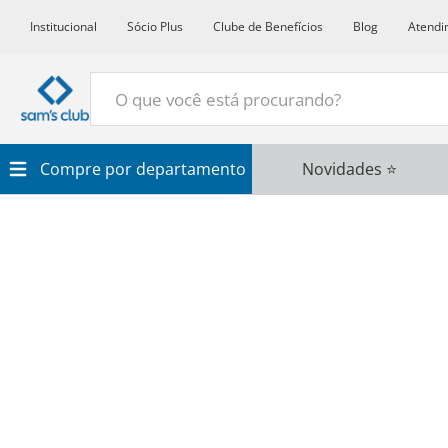
Institucional
Sócio Plus
Clube de Benefícios
Blog
Atendi
O que você está procurando?
Termos Mais Buscados
Compre por departamento
Novidades ⭐
1
º
Croissant
2
º
Café
3
º
Papel Higienico
4
º
Leite
5
º
Azeite
6
º
Detergente
7
º
Chocolate