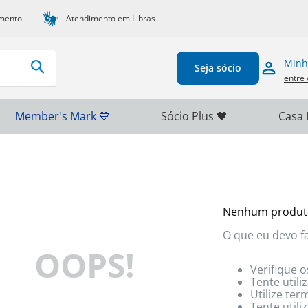
mento
Atendimento em Libras
Minh
Seja sócio
entre 
Member's Mark 💙
Sócio Plus 🖤
Casa 
Nenhum produt
O que eu devo f
OOPS!
Verifique o
Tente utili
Utilize te
Tente util