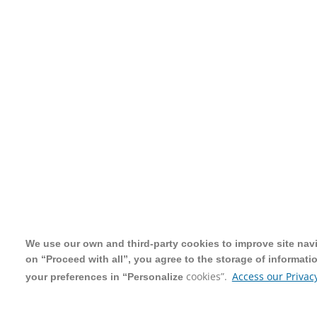
We use our own and third-party cookies to improve site navig
We use our own and third-party cookies to improve site navig
on “Proceed with all”, you agree to the storage of informati
on “Proceed with all”, you agree to the storage of informati
cookies”.
cookies”.
Access our Privacy
Access our Privacy
your preferences in “Personalize
your preferences in “Personalize