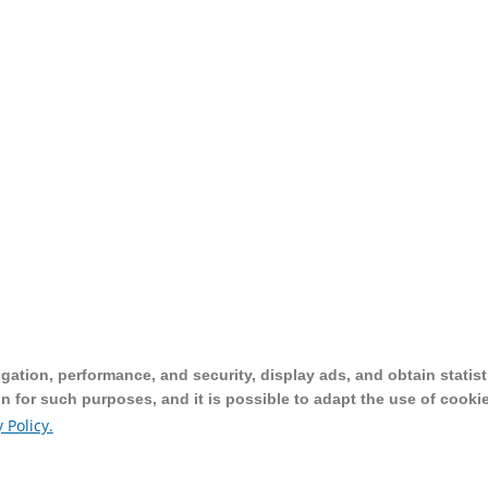
ation, performance, and security, display ads, and obtain statist
ation, performance, and security, display ads, and obtain statist
on for such purposes, and it is possible to adapt the use of cooki
on for such purposes, and it is possible to adapt the use of cooki
 Policy.
 Policy.