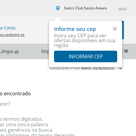
Sam's Club Santo Amaro
a Conta
Informe seu cep
Carrinho
ou cadastre-se
Insira seu CEP para ver
ofertas disponíveis em sua
região
Limpa 🧺
Importados 🌎
PlayStation 💙
INFORMAR CEP
ORDENAR POR
MAIS VENDIDOS
o encontrado
azer?
s termos digitados.
zar uma única palavra.
rmos genéricos na busca.
izar sinônimos do termo desejado.