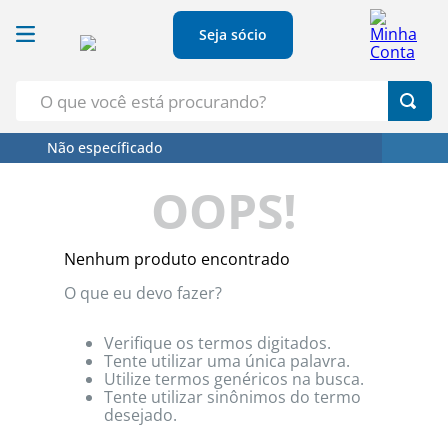
Seja sócio
O que você está procurando?
Não específicado
Termos Mais Buscados
OOPS!
1
º
Croissant
2
º
Café
Nenhum produto encontrado
3
º
Azeite
O que eu devo fazer?
4
º
Papel Higienico
5
º
Leite
Verifique os termos digitados.
Tente utilizar uma única palavra.
Utilize termos genéricos na busca.
Tente utilizar sinônimos do termo
desejado.