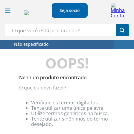
Seja sócio
O que você está procurando?
Não específicado
Termos Mais Buscados
OOPS!
1
º
Croissant
2
º
Café
Nenhum produto encontrado
3
º
Papel Higienico
O que eu devo fazer?
4
º
Leite
5
º
Azeite
Verifique os termos digitados.
Tente utilizar uma única palavra.
Utilize termos genéricos na busca.
Tente utilizar sinônimos do termo
desejado.