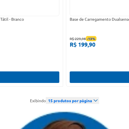
átil - Branco
Base de Carregamento Dualsense 
R$ 229,98
-
13
%
R$ 199,90
Exibindo
15
produtos por página