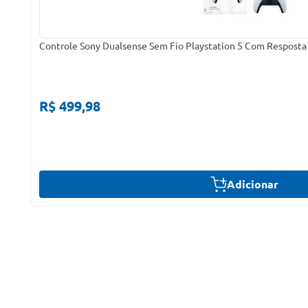
Controle Sony Dualsense Sem Fio Playstation 5 Com Resposta T
R$ 499,98
Adicionar