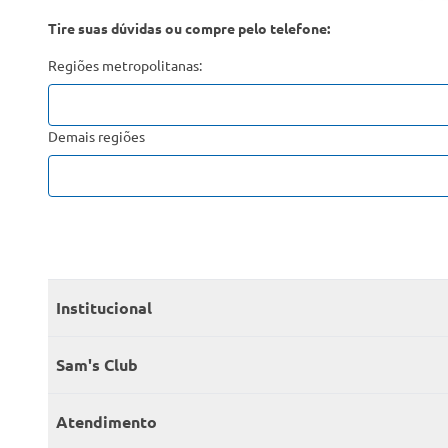
Tire suas dúvidas ou compre pelo telefone:
Regiões metropolitanas:
Demais regiões
Institucional
Quem somos
Sam's Club
Catálogo
Seja sócio
Atendimento
Trabalhe conosco