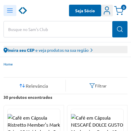
0
Seja Sócio
Busque no Sam's Club
Insira seu CEP
e veja produtos na sua região
Sam’s Club – Faça suas compras online
Home
Relevância
Filtrar
30
produtos encontrados