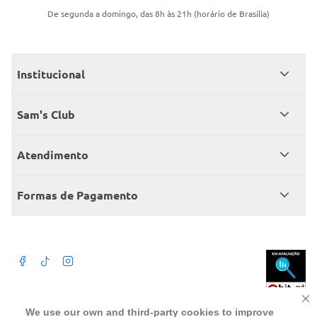
De segunda a domingo, das 8h às 21h (horário de Brasília)
Institucional
Quem somos
Sam's Club
Catálogo
Seja sócio
Atendimento
Trabalhe conosco
Benefícios
Fale conosco
Encontre um Clube
Formas de Pagamento
Member’s Mark
Atendimento em libras
Televendas
Cartão crédito Sam’s Club
+Negócios
Blog
Dúvidas frequentes
Termos de Uso
Beba com moderação. A Venda e o consumo de bebida alcoólica são
We use our own and third-party cookies to improve
proibidos para menores de 18 anos. Preços, ofertas e condições exclusivas