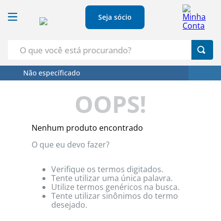
Seja sócio
O que você está procurando?
Não específicado
Termos Mais Buscados
OOPS!
1
º
Croissant
2
º
Café
Nenhum produto encontrado
3
º
Papel Higienico
O que eu devo fazer?
4
º
Leite
5
º
Azeite
Verifique os termos digitados.
Tente utilizar uma única palavra.
Utilize termos genéricos na busca.
Tente utilizar sinônimos do termo
desejado.