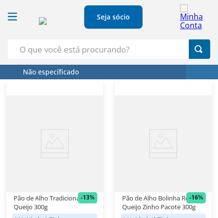
Seja sócio
O que você está procurando?
Não específicado
Termos Mais Buscados
1
º
Croissant
2
º
Café
3
º
Papel Higienico
4
º
Leite
5
º
Azeite
-
13
%
-
16
%
Pão de Alho Tradicional com
Pão de Alho Bolinha Recheio
Queijo 300g
Queijo Zinho Pacote 300g