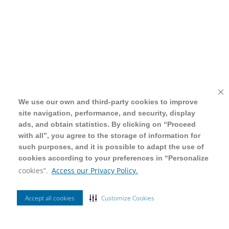
We use our own and third-party cookies to improve
We use our own and third-party cookies to improve
site navigation, performance, and security, display
site navigation, performance, and security, display
ads, and obtain statistics. By clicking on “Proceed
ads, and obtain statistics. By clicking on “Proceed
with all”, you agree to the storage of information for
with all”, you agree to the storage of information for
such purposes, and it is possible to adapt the use of
such purposes, and it is possible to adapt the use of
cookies according to your preferences in “Personalize
cookies according to your preferences in “Personalize
cookies”.
cookies”.
Access our Privacy Policy.
Access our Privacy Policy.
Accept all cookies
Accept all cookies
Customize Cookies
Customize Cookies
Ordenar Por
Filtrar
Mais Vendidos