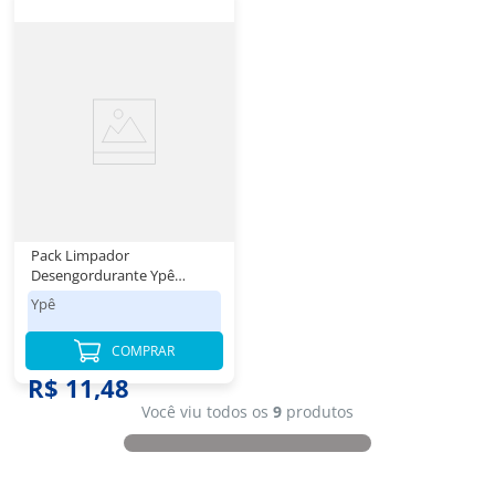
Pack Limpador
Desengordurante Ypê
Squeeze 4 Unidades 500ml
Ypê
Cada
COMPRAR
R$ 11,48
Você viu todos os
9
produtos