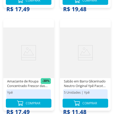
COMPRAR
COMPRAR
R$ 24,98
R$ 17,49
R$ 19,48
-
30
%
Amaciante de Roupa
Sabão em Barra Glicerinado
Concentrado Frescor das
Neutro Original Ypê Pacote
Flores Blue Ypê Frasco 1,5L
800g 5 Unidades de 160g
Ypê
5 Unidades
|
Ypê
Cada
COMPRAR
COMPRAR
R$ 24,98
R$ 17,49
R$ 11,48