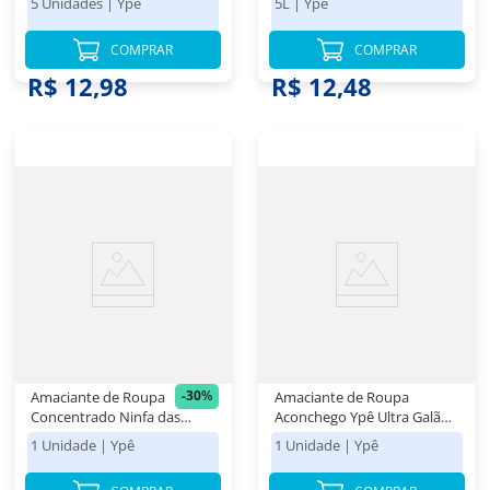
5 Unidades
|
Ypê
5L
|
Ypê
de 160g Cada
COMPRAR
COMPRAR
R$ 12,98
R$ 12,48
-
30
%
Amaciante de Roupa
Amaciante de Roupa
Concentrado Ninfa das
Aconchego Ypê Ultra Galão
Águas L'Occitane au Brésil
5L
1 Unidade
|
Ypê
1 Unidade
|
Ypê
Ypê Frasco 1,5l