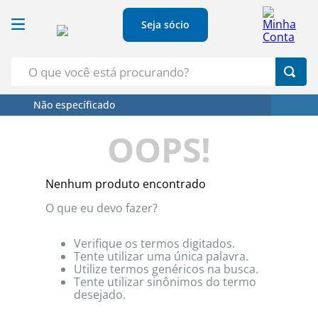
Seja sócio
O que você está procurando?
Não específicado
Termos Mais Buscados
OOPS!
1
º
Croissant
2
º
Café
Nenhum produto encontrado
3
º
Leite
O que eu devo fazer?
4
º
Papel Higienico
5
º
Azeite
Verifique os termos digitados.
Tente utilizar uma única palavra.
Utilize termos genéricos na busca.
Tente utilizar sinônimos do termo
desejado.