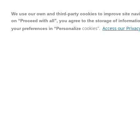
We use our own and third-party cookies to improve site navig
We use our own and third-party cookies to improve site navig
on “Proceed with all”, you agree to the storage of informati
on “Proceed with all”, you agree to the storage of informati
cookies”.
cookies”.
Access our Privacy
Access our Privacy
your preferences in “Personalize
your preferences in “Personalize