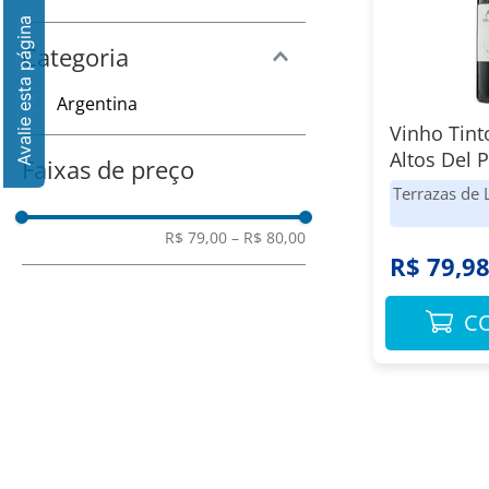
8
º
Chocolate
9
º
Amaciante
Categoria
10
º
Papel Toalha
Argentina
Vinho Tint
Altos Del 
Faixas de preço
Terrazas d
Terrazas de 
750ml
R$ 79,00
–
R$ 80,00
R$ 79,9
C