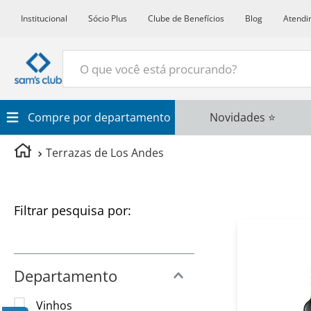
Institucional
Sócio Plus
Clube de Benefícios
Blog
Atendi
O que você está procurando?
Termos Mais Buscados
Compre por departamento
Novidades ⭐
1
º
Croissant
Terrazas de Los Andes
2
º
Café
3
º
Azeite
Filtros
4
º
Papel Higienico
5
º
Leite
6
º
Detergente
Departamento
7
º
Vinho
Vinhos