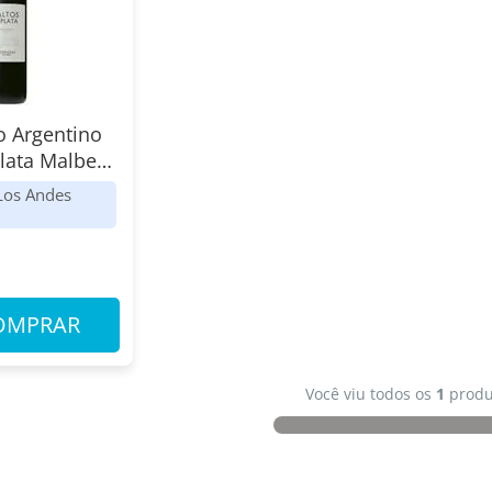
o Argentino
Plata Malbec
e los Andes
Los Andes
8
OMPRAR
Você viu todos os
1
produ