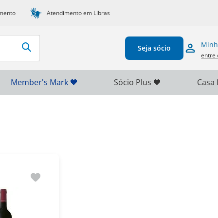
mento
Atendimento em Libras
Minh
Seja sócio
entre 
Member's Mark 💙
Sócio Plus 🖤
Casa 