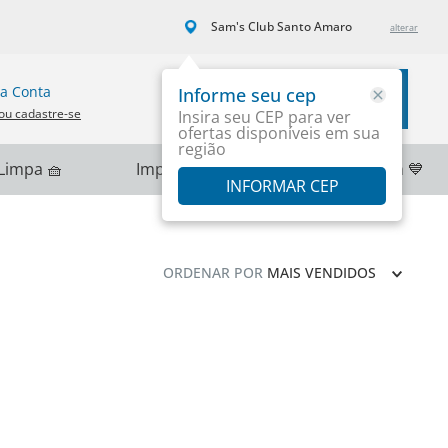
Sam's Club Santo Amaro
a Conta
Informe seu cep
Carrinho
ou cadastre-se
Insira seu CEP para ver
ofertas disponíveis em sua
região
Limpa 🧺
Importados 🌎
PlayStation 💙
INFORMAR CEP
ORDENAR POR
MAIS VENDIDOS