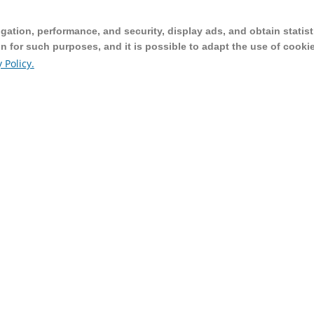
ation, performance, and security, display ads, and obtain statist
ation, performance, and security, display ads, and obtain statist
on for such purposes, and it is possible to adapt the use of cooki
on for such purposes, and it is possible to adapt the use of cooki
 Policy.
 Policy.