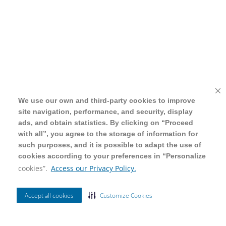
We use our own and third-party cookies to improve
We use our own and third-party cookies to improve
site navigation, performance, and security, display
site navigation, performance, and security, display
ads, and obtain statistics. By clicking on “Proceed
ads, and obtain statistics. By clicking on “Proceed
with all”, you agree to the storage of information for
with all”, you agree to the storage of information for
such purposes, and it is possible to adapt the use of
such purposes, and it is possible to adapt the use of
cookies according to your preferences in “Personalize
cookies according to your preferences in “Personalize
cookies”.
cookies”.
Access our Privacy Policy.
Access our Privacy Policy.
Accept all cookies
Accept all cookies
Customize Cookies
Customize Cookies
Ordenar Por
Filtrar
Mais Vendidos