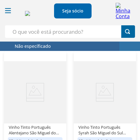
Seja sócio
O que você está procurando?
Não específicado
Termos Mais Buscados
1
º
Croissant
2
º
Café
3
º
Leite
4
º
Papel Higienico
5
º
Azeite
Vinho Tinto Português
Vinho Tinto Português
Alentejano São Miguel do
Syrah São Miguel do Sul
Sul 750ml
750ml