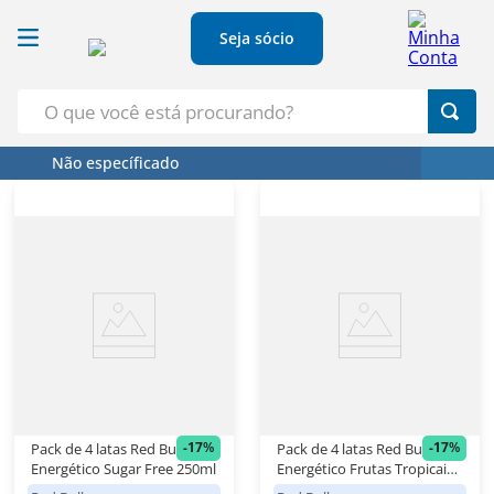
Seja sócio
O que você está procurando?
Não específicado
Termos Mais Buscados
1
º
Croissant
2
º
Café
3
º
Papel Higienico
4
º
Leite
5
º
Azeite
-
17
%
-
17
%
Pack de 4 latas Red Bull
Pack de 4 latas Red Bull
Energético Sugar Free 250ml
Energético Frutas Tropicais
250ml