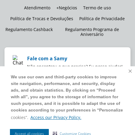
Atendimento
+Negócios
Termo de uso
Política de Trocas e Devoluções
Política de Privacidade
Regulamento Cashback
Regulamento Programa de
Aniversário
Fale com a Samy
Não encontrou o que precisa? Eu posso ajudar!
We use our own and third-party cookies to improve
We use our own and third-party cookies to improve
site navigation, performance, and security, display
site navigation, performance, and security, display
WMB SUPERMERCADOS DO BRASIL LTDA
ads, and obtain statistics. By clicking on “Proceed
ads, and obtain statistics. By clicking on “Proceed
CNPJ sob o nº
00.063.960/0001-09
,
sediada na Av. Tucunaré, nº
with all”, you agree to the storage of information for
with all”, you agree to the storage of information for
125, Barueri, SP, CEP 06460-020
such purposes, and it is possible to adapt the use of
such purposes, and it is possible to adapt the use of
4020 5054
cookies according to your preferences in “Personalize
cookies according to your preferences in “Personalize
cookies”.
cookies”.
Access our Privacy Policy.
Access our Privacy Policy.
2024 Sam's Club | Todos os direitos reservados.
Accept all cookies
Accept all cookies
Customize Cookies
Customize Cookies