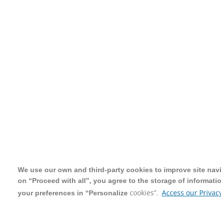
We use our own and third-party cookies to improve site navig
We use our own and third-party cookies to improve site navig
on “Proceed with all”, you agree to the storage of informati
on “Proceed with all”, you agree to the storage of informati
cookies”.
cookies”.
Access our Privacy
Access our Privacy
your preferences in “Personalize
your preferences in “Personalize