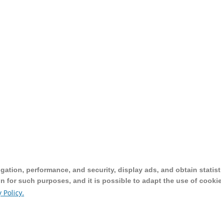
ation, performance, and security, display ads, and obtain statist
ation, performance, and security, display ads, and obtain statist
on for such purposes, and it is possible to adapt the use of cooki
on for such purposes, and it is possible to adapt the use of cooki
 Policy.
 Policy.