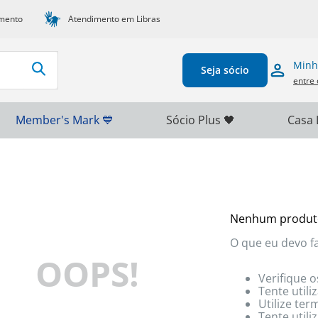
mento
Atendimento em Libras
Minh
Seja sócio
entre 
Member's Mark 💙
Sócio Plus 🖤
Casa 
Nenhum produt
O que eu devo f
OOPS!
Verifique o
Tente utili
Utilize te
Tente util