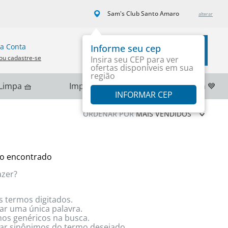
Sam's Club Santo Amaro
a Conta
Informe seu cep
Carrinho
ou cadastre-se
Insira seu CEP para ver
ofertas disponíveis em sua
região
Limpa 🧺
Importados 🌎
PlayStation 💙
INFORMAR CEP
ORDENAR POR
MAIS VENDIDOS
o encontrado
azer?
s termos digitados.
zar uma única palavra.
rmos genéricos na busca.
izar sinônimos do termo desejado.