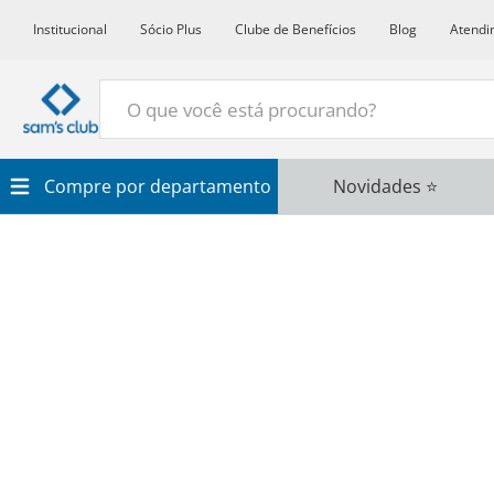
Institucional
Sócio Plus
Clube de Benefícios
Blog
Atendi
O que você está procurando?
Termos Mais Buscados
Compre por departamento
Novidades ⭐
1
º
Croissant
2
º
Café
3
º
Azeite
4
º
Papel Higienico
5
º
Leite
6
º
Detergente
7
º
Vinho