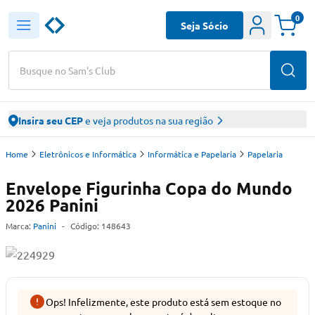
0
Seja Sócio
Busque no Sam's Club
Insira seu CEP
e veja produtos na sua região
Home
Eletrônicos e Informática
Informática e Papelaria
Papelaria
Envelope Figurinha Copa do Mundo
2026 Panini
Marca:
Panini
-
Código:
148643
Ops! Infelizmente, este produto está sem estoque no