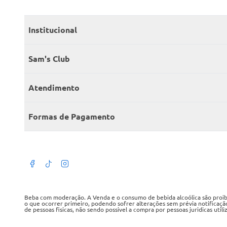
Institucional
Quem somos
Sam's Club
Catálogo
Seja sócio
Atendimento
Trabalhe conosco
Benefícios
Fale conosco
Encontre um Clube
Formas de Pagamento
Member’s Mark
Atendimento em libras
Televendas
Cartão crédito Sam’s Club
+Negócios
Blog
Dúvidas frequentes
Termos de Uso
Beba com moderação. A Venda e o consumo de bebida alcoólica são proibid
o que ocorrer primeiro, podendo sofrer alterações sem prévia notificaçã
de pessoas fisicas, não sendo possivel a compra por pessoas juridicas util
Política de privacidade