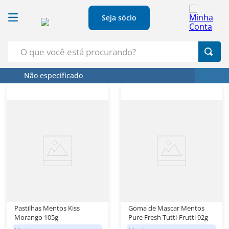
Seja sócio
O que você está procurando?
Não específicado
Termos Mais Buscados
1
º
Croissant
2
º
Café
3
º
Papel Higienico
4
º
Leite
5
º
Azeite
Pastilhas Mentos Kiss
Goma de Mascar Mentos
Morango 105g
Pure Fresh Tutti-Frutti 92g