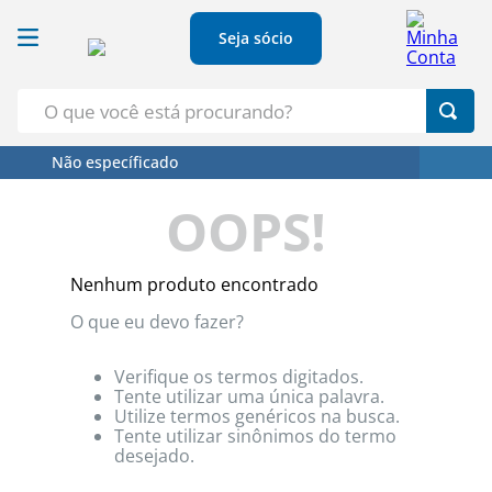
Seja sócio
O que você está procurando?
Não específicado
Termos Mais Buscados
OOPS!
1
º
Croissant
2
º
Café
Nenhum produto encontrado
3
º
Leite
O que eu devo fazer?
4
º
Papel Higienico
5
º
Azeite
Verifique os termos digitados.
Tente utilizar uma única palavra.
Utilize termos genéricos na busca.
Tente utilizar sinônimos do termo
desejado.