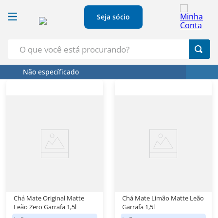
Seja sócio
O que você está procurando?
Não específicado
Termos Mais Buscados
1
º
Croissant
2
º
Café
3
º
Papel Higienico
4
º
Leite
5
º
Azeite
Chá Mate Original Matte
Chá Mate Limão Matte Leão
Leão Zero Garrafa 1,5l
Garrafa 1,5l