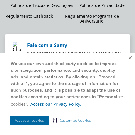
Política de Trocas e Devoluções
Política de Privacidade
Regulamento Cashback
Regulamento Programa de
Aniversário
Fale com a Samy
Não encontrou o que precisa? Eu posso ajudar!
We use our own and third-party cookies to improve
We use our own and third-party cookies to improve
site navigation, performance, and security, display
site navigation, performance, and security, display
WMB SUPERMERCADOS DO BRASIL LTDA
ads, and obtain statistics. By clicking on “Proceed
ads, and obtain statistics. By clicking on “Proceed
CNPJ sob o nº
00.063.960/0001-09
,
sediada na Av. Tucunaré, nº
with all”, you agree to the storage of information for
with all”, you agree to the storage of information for
125, Barueri, SP, CEP 06460-020
such purposes, and it is possible to adapt the use of
such purposes, and it is possible to adapt the use of
4020 5054
cookies according to your preferences in “Personalize
cookies according to your preferences in “Personalize
cookies”.
cookies”.
Access our Privacy Policy.
Access our Privacy Policy.
2024 Sam's Club | Todos os direitos reservados.
Accept all cookies
Accept all cookies
Customize Cookies
Customize Cookies
Ordenar Por
Filtrar
Site seguro
Mais Vendidos