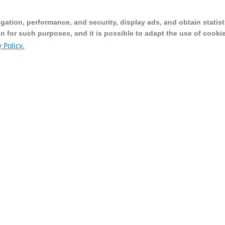
ation, performance, and security, display ads, and obtain statist
ation, performance, and security, display ads, and obtain statist
on for such purposes, and it is possible to adapt the use of cooki
on for such purposes, and it is possible to adapt the use of cooki
 Policy.
 Policy.