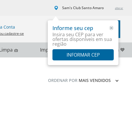
Sam's Club Santo Amaro
a Conta
Informe seu cep
Carrinho
ou cadastre-se
Insira seu CEP para ver
ofertas disponíveis em sua
região
Limpa 🧺
Importados 🌎
PlayStation 💙
INFORMAR CEP
ORDENAR POR
MAIS VENDIDOS