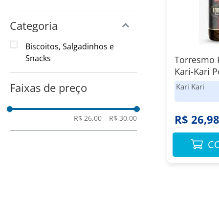
8
º
Chocolate
9
º
Amaciante
Categoria
10
º
Papel Toalha
Biscoitos, Salgadinhos e
Snacks
Torresmo
Kari-Kari 
Faixas de preço
Kari Kari
R$ 26,9
R$ 26,00
–
R$ 30,00
C