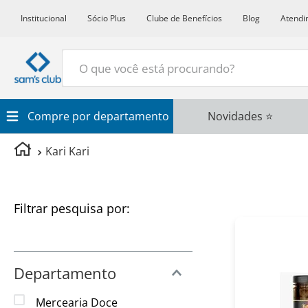
Institucional
Sócio Plus
Clube de Benefícios
Blog
Atendi
O que você está procurando?
Termos Mais Buscados
Compre por departamento
Novidades ⭐
1
º
Croissant
Kari Kari
2
º
Café
3
º
Azeite
Filtros
4
º
Papel Higienico
5
º
Leite
6
º
Detergente
Departamento
7
º
Vinho
Mercearia Doce