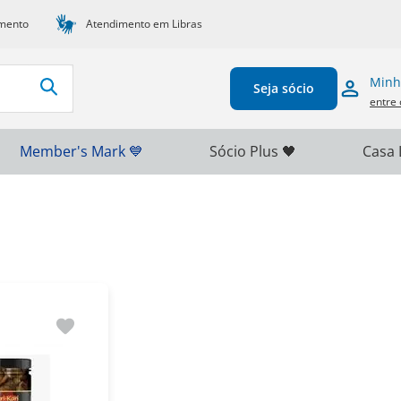
mento
Atendimento em Libras
Minh
Seja sócio
entre 
Member's Mark 💙
Sócio Plus 🖤
Casa 