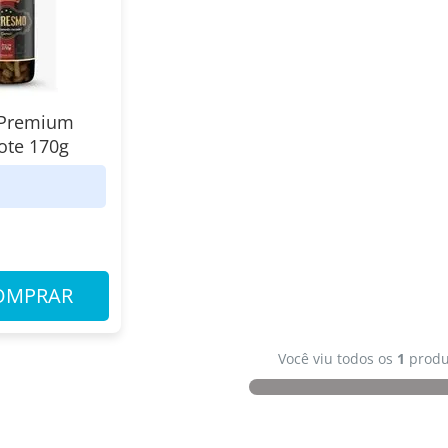
 Premium
Pote 170g
8
OMPRAR
Você viu todos os
1
produ