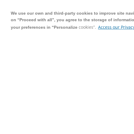
We use our own and third-party cookies to improve site navig
We use our own and third-party cookies to improve site navig
on “Proceed with all”, you agree to the storage of informati
on “Proceed with all”, you agree to the storage of informati
cookies”.
cookies”.
Access our Privacy
Access our Privacy
your preferences in “Personalize
your preferences in “Personalize