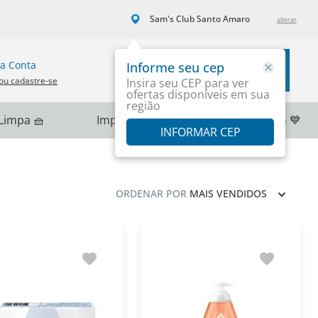
Sam's Club Santo Amaro
a Conta
Informe seu cep
Carrinho
ou cadastre-se
Insira seu CEP para ver
ofertas disponíveis em sua
região
Limpa 🧺
Importados 🌎
PlayStation 💙
INFORMAR CEP
ORDENAR POR
MAIS VENDIDOS