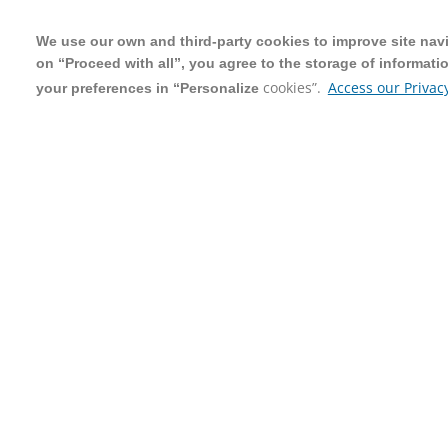
We use our own and third-party cookies to improve site navig
We use our own and third-party cookies to improve site navig
on “Proceed with all”, you agree to the storage of informati
on “Proceed with all”, you agree to the storage of informati
cookies”.
cookies”.
Access our Privacy
Access our Privacy
your preferences in “Personalize
your preferences in “Personalize