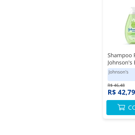
Shampoo 
Johnson's 
Cabelos Cl
Johnson's
R$ 46,48
R$ 42,7
C