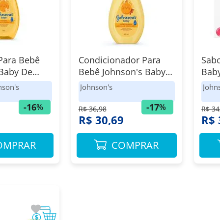
Para Bebê
Condicionador Para
Sab
 Baby De
Bebê Johnson's Baby
Baby
750ml
De Glicerina 400ml
Pac
nson's
Johnson's
John
-
16
-
17
%
%
R$ 36,98
R$ 34
9
R$ 30,69
R$ 
OMPRAR
COMPRAR