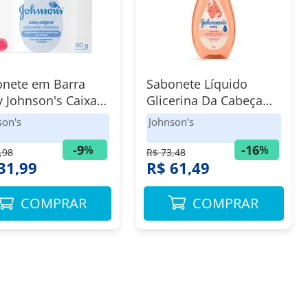
onete em Barra
Sabonete Líquido
 Johnson's Caixa
Glicerina Da Cabeça
k com 6 Unidades
aos Pés Johnson's
son's
Johnson's
Baby 750ml
-
9
-
16
%
%
,98
R$ 73,48
31,99
R$ 61,49
COMPRAR
COMPRAR