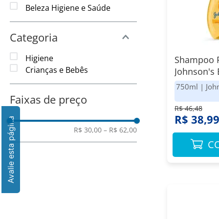
8
º
Vinho
Beleza Higiene e Saúde
9
º
Amaciante
Categoria
10
º
Papel Toalha
Higiene
Shampoo 
Crianças e Bebês
Johnson's
Glicerina 
750ml
|
Joh
Faixas de preço
R$ 46,48
R$ 38,9
R$ 30,00
–
R$ 62,00
C