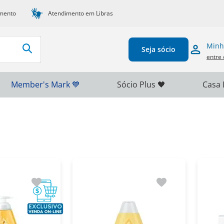
mento
Atendimento em Libras
Minh
Seja sócio
entre 
Member's Mark 💙
Sócio Plus 🖤
Casa 