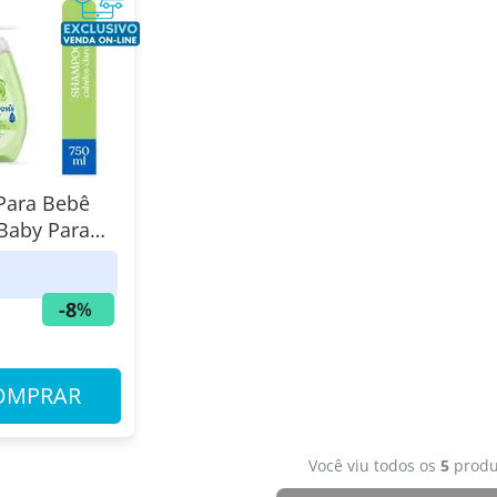
Para Bebê
Baby Para
aros 750ml
-
8
%
9
OMPRAR
Você viu todos os
5
produ