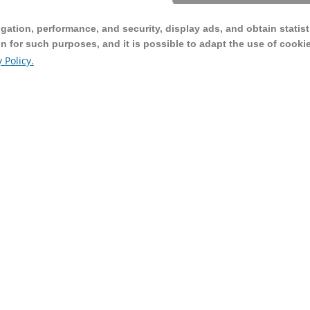
ation, performance, and security, display ads, and obtain statist
ation, performance, and security, display ads, and obtain statist
on for such purposes, and it is possible to adapt the use of cooki
on for such purposes, and it is possible to adapt the use of cooki
 Policy.
 Policy.