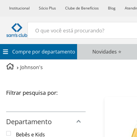
Institucional
Sócio Plus
Clube de Benefícios
Blog
Atendi
O que você está procurando?
Termos Mais Buscados
Compre por departamento
Novidades ⭐
1
º
Croissant
Johnson's
2
º
Café
3
º
Leite
Filtros
4
º
Papel Higienico
5
º
Azeite
6
º
Chocolate
Departamento
7
º
Detergente
Bebês e Kids