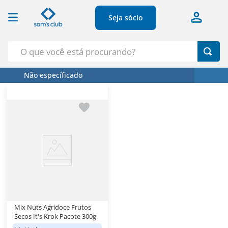
Seja sócio
O que você está procurando?
Não específicado
Termos Mais Buscados
1
º
Croissant
2
º
Café
3
º
Papel Higienico
4
º
Leite
5
º
Azeite
Mix Nuts Agridoce Frutos
Secos It's Krok Pacote 300g