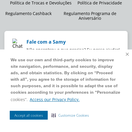
Política de Trocas e Devoluções
Política de Privacidade
Regulamento Cashback
Regulamento Programa de
Aniversário
Fale com a Samy
Não encontrou o que precisa? Eu posso ajudar!
We use our own and third-party cookies to improve
We use our own and third-party cookies to improve
site navigation, performance, and security, display
site navigation, performance, and security, display
WMB SUPERMERCADOS DO BRASIL LTDA
ads, and obtain statistics. By clicking on “Proceed
ads, and obtain statistics. By clicking on “Proceed
CNPJ sob o nº
00.063.960/0001-09
,
sediada na Av. Tucunaré, nº
with all”, you agree to the storage of information for
with all”, you agree to the storage of information for
125, Barueri, SP, CEP 06460-020
such purposes, and it is possible to adapt the use of
such purposes, and it is possible to adapt the use of
4020 5054
cookies according to your preferences in “Personalize
cookies according to your preferences in “Personalize
cookies”.
cookies”.
Access our Privacy Policy.
Access our Privacy Policy.
2024 Sam's Club | Todos os direitos reservados.
Accept all cookies
Accept all cookies
Customize Cookies
Customize Cookies
Ordenar Por
Filtrar
Site seguro
Mais Vendidos