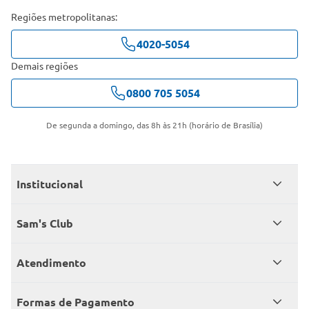
Regiões metropolitanas:
4020-5054
Demais regiões
0800 705 5054
De segunda a domingo, das 8h às 21h (horário de Brasília)
Institucional
Quem somos
Sam's Club
Catálogo
Seja sócio
Atendimento
Trabalhe conosco
Benefícios
Fale conosco
Encontre um Clube
Formas de Pagamento