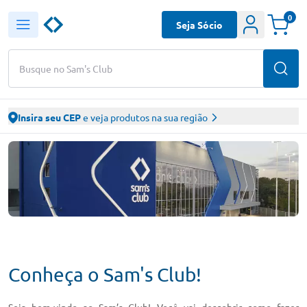
0
Seja Sócio
Busque no Sam's Club
Insira seu CEP
e veja produtos na sua região
Conheça o Sam's Club!