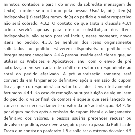
minutos, contados a partir do envio da sobredita mensagem de
texto) termine sem retorno pela pessoa Usuária, o(s) item(s)
indisponível(is) será(ão) removido(s) do pedido e o valor respectivo
não será cobrado. 4.3.2. O contato de que trata a cláusula 4.3.1
acima servirá apenas para efetuar substituição dos itens
indisponíveis, não sendo possível incluir, nesse momento, novos
itens no pedido. 4.3.3. Se nenhum dos itens originalmente
solicitados no pedido estiverem disponíveis, o pedido será
integralmente cancelado. 4.4 A pessoa usuária está ciente que, ao
utilizar os Websites e Aplicativos, anui com o envio de pré
autorização em seu cartão de crédito no valor correspondente ao
total do pedido efetivado. A pré autorização somente será
convertida em lançamento definitivo após a emissão do cupom
fiscal, que corresponderá ao valor total dos itens efetivamente
faturados. 4.4.1. No caso de remoção ou substituição de algum item
do pedido, o valor final da compra é aquele que será lançado no
cartão e não necessariamente o valor da pré autorização. 4.4.2. Se
por algum motivo após a emissão do cupom fiscal e o lançamento
definitivo dos valores, a pessoa usuária pretender recusar ou
devolver o pedido, esse deverá seguir o passo a passo da Política de
Troca que consta no parágrafo 1.8 e solicitar o estorno do valor. 4.5