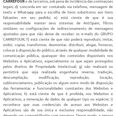
CARREFOUR
e de terceiros, sob pena de incidência das cominações
legais; d) concorda em ser contatado via telefone, mensagem de
texto e Whatsapp para a escolha de itens substitutos aos itens
faltantes em seu pedido; e) está ciente de que é sua
responsabilidade manter seus sistemas de AntiSpam, filtros
similares ou configurações de redirecionamento de mensagens
ajustados para que não deixe de receber os e-mails do GRUPO
CARREFOUR; f) está ciente de que não poderá reproduzir, imitar,
exibir, copiar, transformar, desmontar, distribuir, alugar, fornecer,
colocar à disposição do público, através de qualquer modalidade de
comunicação pública, quaisquer dos conteúdos disponíveis nos
Websites e Aplicativos, especialmente os que sejam protegidos
pelos direitos de Propriedade Intelectual; g) não realizará ou
permitirá que seja realizada engenharia reversa, tradução,
descompilação, modificação, reprodução, locação,
sublicenciamento, publicação ou algum outro modo de disposição
das ferramentas e funcionalidades constantes dos Websites e
Aplicativos; h) está ciente de que é proibida, nos Websites e
Aplicativos, a mineração de dados de qualquer tipo ou espécie; i)
reconhece que suas credenciais de acesso aos Websites e
Aplicativos são de sua única e exclusiva responsabilidade, não
devendo ser compartilhadas com terceiros. Desse modo, a pessoa