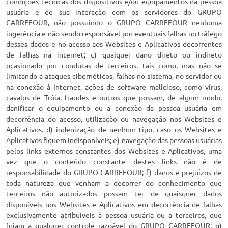
condições técnicas dos dispositivos e/ou equipamentos da pessoa
usuária e de sua interação com os servidores do GRUPO
CARREFOUR, não possuindo o GRUPO CARREFOUR nenhuma
ingerência e não sendo responsável por eventuais falhas no tráfego
desses dados e no acesso aos Websites e Aplicativos decorrentes
de falhas na internet; c) qualquer dano direto ou indireto
ocasionado por condutas de terceiros, tais como, mas não se
limitando a ataques cibernéticos, falhas no sistema, no servidor ou
na conexão à Internet, ações de software malicioso, como vírus,
cavalos de Tróia, fraudes e outros que possam, de algum modo,
danificar o equipamento ou a conexão da pessoa usuária em
decorrência do acesso, utilização ou navegação nos Websites e
Aplicativos. d) indenização de nenhum tipo, caso os Websites e
Aplicativos fiquem indisponíveis; e) navegação das pessoas usuárias
pelos links externos constantes dos Websites e Aplicativos, uma
vez que o conteúdo constante destes links não é de
responsabilidade do GRUPO CARREFOUR; f) danos e prejuízos de
toda natureza que venham a decorrer do conhecimento que
terceiros não autorizados possam ter de quaisquer dados
disponíveis nos Websites e Aplicativos em decorrência de falhas
exclusivamente atribuíveis à pessoa usuária ou a terceiros, que
fujam a qualquer controle razoável do GRUPO CARREFOUR; g)