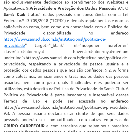
são exclusivamente dedicados ao atendimento dos Websites e
Aplicativos.
9.Privacidade e Proteção dos Dados Pessoais
9.1. O
Sam’s Club
tratará dados pessoais em consonância com a Lei
Federal n.º 13.709/2018 (“LGPD”) e demais regulamentos e normas
aplicáveis ao tema, bem como em consonância com a Política de
Privacidade disponibilizada no endereço
https://www.samsclub.com.br/institucional/politica-de-
privacidade
" target="_blank" rel="noopener noreferrer"
class="text-blue-royal hover:text-blue-royal-medium
underline">https://www.samsclub.com.br/institucional/politica-de-
privacidade, respeitando a privacidade da pessoa usuária e a
proteção dos dados pessoais que nos são confiados. 9.2. A forma
como coletamos, armazenamos e tratamos os dados das pessoas
usuárias, bem como para quais finalidades eles poderão ser
utilizados, está descrita na Política de Privacidade do Sam’s Club. A
Política de Privacidade é parte integrante e inseparável destes
Termos de Uso e pode ser acessada no endereço
https://www.samsclub.com.br/institucional/politica-de-privacidade.
9.3. A pessoa usuária declara estar ciente de que seus dados
pessoais poderão ser compartilhados com outras empresas do
GRUPO CARREFOUR
e com terceiros que sejam seus parceiros
comerciais formais, garantindo o sigilo e o correto manuseio dos