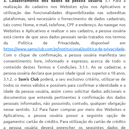
3. Cadastramento dos dados da pessoa usuária
3.1 Para a
realização do cadastro nos Websites e/ou nos Aplicativos e
utilização das funcionalidades disponibilizadas nas sobreditas
plataformas, será necessário o fornecimento de dados cadastrais,
tais como: Nome, e-mail, telefone, CPF e endereço. Ao navegar nos
Websites e Aplicativos e realizar o seu cadastro, a pessoa usuária
está ciente de que seus dados pessoais serão tratados nos termos
da Política de Privacidade, disponível em
https://www.samsclub.com.br/institucional/politica-de-privacidade
.
Com o clique de confirmação, a pessoa usuária manifesta seu
consentimento livre, informado e expresso, acerca de todo o
conteúdo destes Termos e Condições. 3.1.1. Ao se cadastrar, a
pessoa usuária declara que possui idade igual ou superior a 18 anos.
3.1.2. o
Sam’s Club
poderá, a seu exclusivo critério, utilizar-se de
todos os meios válidos e possíveis para confirmar a identidade e a
idade da pessoa usuária, assim como solicitar dados adicionais e
documentos que entenda pertinentes à confirmação dos dados
pessoais informados, não possuindo, contudo, qualquer obrigação
nesse sentido. 3.2 Para fazer compras por meio dos Websites e
Aplicativos, a pessoa usuária possui a seguinte opção de
pagamento: cartão de crédito. Para utilização do cartão de crédito
a pessoa usuária deverá preencher os seguintes dados de