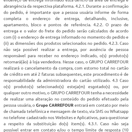
abrangência da respectiva plataforma. 4.2.1. Durante a confirmação
do pedido, é importante que a pessoa usuária informe de forma
completa o endereço de entrega, detalhando, inclusive,
apartamento, bloco e pontos de referência. 4.2.2. O prazo de
entrega e o valor do frete do pedido serão calculados de acordo
com (i) o endereço de entrega informado no momento do pedido e
(ii) as dimensões dos produtos selecionados no pedido. 4.2.3. Caso
não seja possível realizar a entrega, por ausência de pessoa
responsável para receber no endereço indicado, o(s) produto(s)
retornará(ão) à loja vendedora. Nesse caso, o GRUPO CARREFOUR
realizará o cancelamento da compra, com estorno total no cartão
de crédito em até 2 faturas subsequentes, este procedimento é de
responsabilidade da administradora do cartão utilizado. 4.3 Caso
o(s) produto(s) selecionado(s) esteja(m) esgotado(s) ou, por
qualquer outro motivo, o GRUPO CARREFOUR tenha a necessidade
de realizar uma alteração no conteúdo do pedido efetuado pela
pessoa usuária, o
Grupo CARREFOUR
entrará em contato por meio
de chamada telefônica e mensagem de texto, via SMS ou Whatsapp
no telefone cadastrado nos Websites e Aplicativos, para questionar
a respeito da substituição do(s) item(s). 4.3.1. Caso não seja
possível entrar em contato e/ou o tempo limite de resposta (10