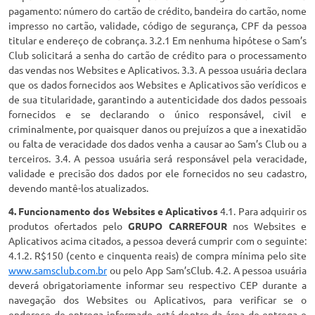
pagamento: número do cartão de crédito, bandeira do cartão, nome
impresso no cartão, validade, código de segurança, CPF da pessoa
titular e endereço de cobrança. 3.2.1 Em nenhuma hipótese o Sam’s
Club solicitará a senha do cartão de crédito para o processamento
das vendas nos Websites e Aplicativos. 3.3. A pessoa usuária declara
que os dados fornecidos aos Websites e Aplicativos são verídicos e
de sua titularidade, garantindo a autenticidade dos dados pessoais
fornecidos e se declarando o único responsável, civil e
criminalmente, por quaisquer danos ou prejuízos a que a inexatidão
ou falta de veracidade dos dados venha a causar ao Sam’s Club ou a
terceiros. 3.4. A pessoa usuária será responsável pela veracidade,
validade e precisão dos dados por ele fornecidos no seu cadastro,
devendo mantê-los atualizados.
4. Funcionamento dos Websites e Aplicativos
4.1. Para adquirir os
produtos ofertados pelo
GRUPO CARREFOUR
nos Websites e
Aplicativos acima citados, a pessoa deverá cumprir com o seguinte:
4.1.2. R$150 (cento e cinquenta reais) de compra mínima pelo site
www.samsclub.com.br
ou pelo App Sam’sClub. 4.2. A pessoa usuária
deverá obrigatoriamente informar seu respectivo CEP durante a
navegação dos Websites ou Aplicativos, para verificar se o
endereço de entrega informado está dentro da área de entrega e