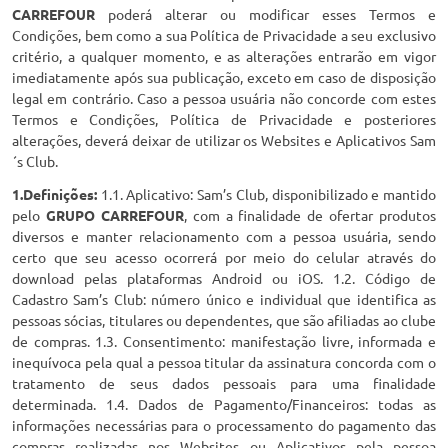
CARREFOUR
poderá alterar ou modificar esses Termos e
Condições, bem como a sua Política de Privacidade a seu exclusivo
critério, a qualquer momento, e as alterações entrarão em vigor
imediatamente após sua publicação, exceto em caso de disposição
legal em contrário. Caso a pessoa usuária não concorde com estes
Termos e Condições, Política de Privacidade e posteriores
alterações, deverá deixar de utilizar os Websites e Aplicativos Sam
´s Club.
1.Definições:
1.1. Aplicativo: Sam’s Club, disponibilizado e mantido
pelo
GRUPO CARREFOUR
, com a finalidade de ofertar produtos
diversos e manter relacionamento com a pessoa usuária, sendo
certo que seu acesso ocorrerá por meio do celular através do
download pelas plataformas Android ou iOS. 1.2. Código de
Cadastro Sam’s Club: número único e individual que identifica as
pessoas sócias, titulares ou dependentes, que são afiliadas ao clube
de compras. 1.3. Consentimento: manifestação livre, informada e
inequívoca pela qual a pessoa titular da assinatura concorda com o
tratamento de seus dados pessoais para uma finalidade
determinada. 1.4. Dados de Pagamento/Financeiros: todas as
informações necessárias para o processamento do pagamento das
compras realizadas nos Websites ou Aplicativos pela pessoa