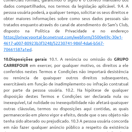
dados compartilhados, nos termos da legislação aplicável. 9.4. A
pessoa usuária poderá, a qualquer tempo, solicitar os seus direitos e
obter maiores informações sobre como seus dados pessoais são
tratados enquanto através do canal de atendimento do Sam’s Club,
disposto na Política de Privacidade e no endereço
https://privacyportal-br.onetrust.com/webform/3500e69c-30e1-
4617-a007-80923b3f3248/52230741-986f-4da6-b567-
70661587a1ed
.
10.Disposições gerais
10.1. A renúncia ou omissão do
GRUPO
CARREFOUR
em exercer, por qualquer motivo, os direitos a ele
conferidos nestes Termos e Condições não importará desistência
ou renúncia de quaisquer outros direitos subsequentes,
exercitáveis em função de inadimplemento ou infração contratual
por parte da pessoa usuária. 10.2. Na hipótese de qualquer
disposição destes Termos e Condições ser declarada nula ou
inexequível, tal nulidade ou inexequibilidade não afetará quaisquer
outras cláusulas, termos ou disposições aqui contidas, as quais
permanecerão em pleno vigor e efeito, desde que o seu objeto não
tenha sido alterado ou prejudicado. 10.3 A pessoa usuária concorda
em não fazer qualquer anúncio público a respeito da existência