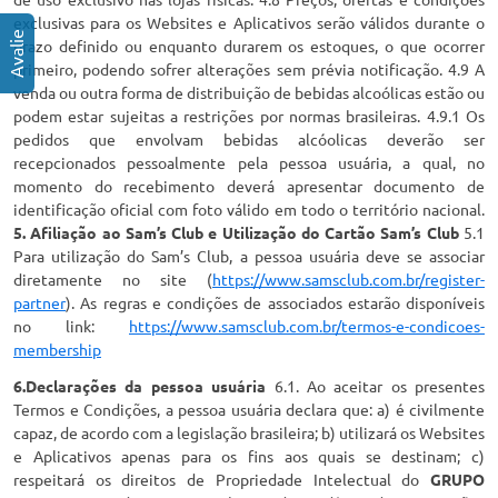
exclusivas para os Websites e Aplicativos serão válidos durante o
prazo definido ou enquanto durarem os estoques, o que ocorrer
primeiro, podendo sofrer alterações sem prévia notificação. 4.9 A
venda ou outra forma de distribuição de bebidas alcoólicas estão ou
podem estar sujeitas a restrições por normas brasileiras. 4.9.1 Os
pedidos que envolvam bebidas alcóolicas deverão ser
recepcionados pessoalmente pela pessoa usuária, a qual, no
momento do recebimento deverá apresentar documento de
identificação oficial com foto válido em todo o território nacional.
5. Afiliação ao Sam’s Club e Utilização do Cartão Sam’s Club
5.1
Para utilização do Sam’s Club, a pessoa usuária deve se associar
diretamente no site (
https://www.samsclub.com.br/register-
partner
). As regras e condições de associados estarão disponíveis
no link:
https://www.samsclub.com.br/termos-e-condicoes-
membership
6.Declarações da pessoa usuária
6.1. Ao aceitar os presentes
Termos e Condições, a pessoa usuária declara que: a) é civilmente
capaz, de acordo com a legislação brasileira; b) utilizará os Websites
e Aplicativos apenas para os fins aos quais se destinam; c)
respeitará os direitos de Propriedade Intelectual do
GRUPO