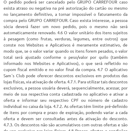
O pedido poderá ser cancelado pelo GRUPO CARREFOUR caso
exista atraso ou negativa na pré autorização do cartão ou mesmo
no lançamento definitivo, a tornar impossível o faturamento da
compra pelo GRUPO CARREFOUR. Caso exista interesse, a pessoa
sócia deverá fazer um novo pedido, pois o mesmo não será
automaticamente renovado. 4.6 O valor unitário dos itens sujeitos
à pesagem (como frutas, verduras, legumes, entre outros) que
conste nos Websites e Aplicativos é meramente estimativo, de
modo que, se o valor variar quando os itens forem pesados, o valor
total será ajustado conforme o peso/valor por quilo (também
informado nos Websites e Aplicativos), o que será refletido no
cupom fiscal emitido e no valor final da compra. 4.7 O aplicativo
Sam´s Club pode oferecer descontos exclusivos em produtos das
lojas físicas, via ativação de oferta. 4.7.1. Para utilizar tais descontos
exclusivos, a pessoa usuária deverá, sequencialmente, acessar, por
meio de sua respectiva conta cadastrada no aplicativo e ativar a
oferta e informar seu respectivo CPF ou número de cadastro
individual no caixa da loja. 4.7.2. As ofertas têm limite pré-definido
de itens por compra e prazo de expiração, podendo variar a cada
oferta e devem ser consultadas antes da ativação do desconto.
4.7.3. Os descontos não são acumulativos com outras ofertas e são
de uso exclusivo nas lojas físicas. 4.8 Preços, ofertas e condições