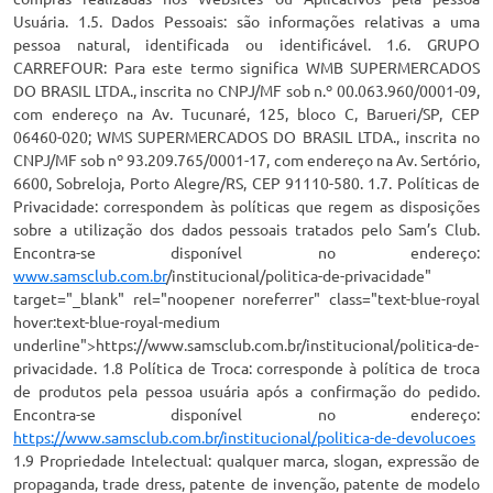
Usuária. 1.5. Dados Pessoais: são informações relativas a uma
pessoa natural, identificada ou identificável. 1.6. GRUPO
CARREFOUR: Para este termo significa WMB SUPERMERCADOS
DO BRASIL LTDA., inscrita no CNPJ/MF sob n.º 00.063.960/0001-09,
com endereço na Av. Tucunaré, 125, bloco C, Barueri/SP, CEP
06460-020; WMS SUPERMERCADOS DO BRASIL LTDA., inscrita no
CNPJ/MF sob nº 93.209.765/0001-17, com endereço na Av. Sertório,
6600, Sobreloja, Porto Alegre/RS, CEP 91110-580. 1.7. Políticas de
Privacidade: correspondem às políticas que regem as disposições
sobre a utilização dos dados pessoais tratados pelo Sam’s Club.
Encontra-se disponível no endereço:
www.samsclub.com.br
/institucional/politica-de-privacidade"
target="_blank" rel="noopener noreferrer" class="text-blue-royal
hover:text-blue-royal-medium
underline">https://www.samsclub.com.br/institucional/politica-de-
privacidade. 1.8 Política de Troca: corresponde à política de troca
de produtos pela pessoa usuária após a confirmação do pedido.
Encontra-se disponível no endereço:
https://www.samsclub.com.br/institucional/politica-de-devolucoes
1.9 Propriedade Intelectual: qualquer marca, slogan, expressão de
propaganda, trade dress, patente de invenção, patente de modelo