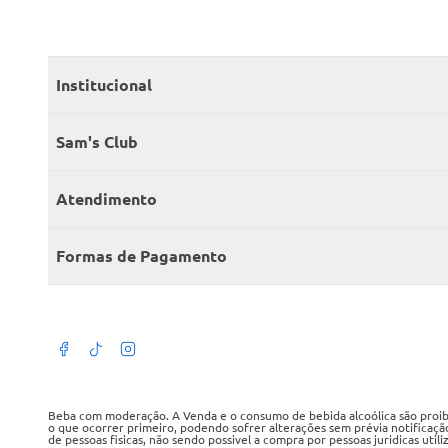
Institucional
Quem somos
Sam's Club
Catálogo
Seja sócio
Atendimento
Trabalhe conosco
Benefícios
Fale conosco
Encontre um Clube
Formas de Pagamento
Member’s Mark
Atendimento em libras
Televendas
Cartão crédito Sam’s Club
+Negócios
Blog
Dúvidas frequentes
Termos de Uso
Beba com moderação. A Venda e o consumo de bebida alcoólica são proibid
o que ocorrer primeiro, podendo sofrer alterações sem prévia notificaçã
de pessoas fisicas, não sendo possivel a compra por pessoas juridicas util
Política de privacidade