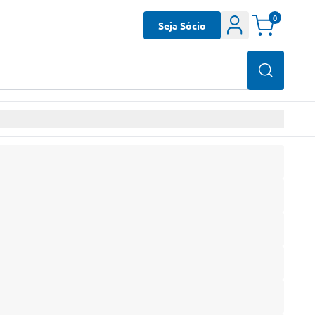
0
Seja Sócio
 online