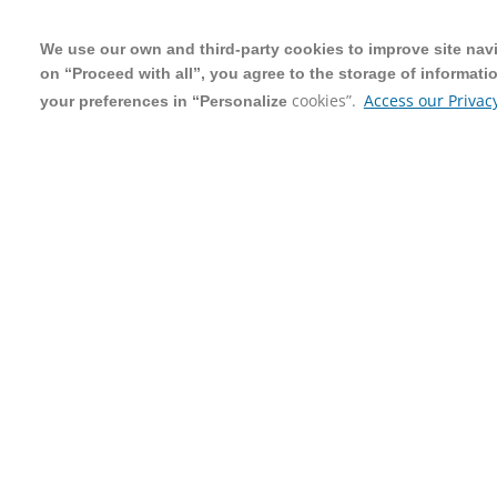
We use our own and third-party cookies to improve site navig
We use our own and third-party cookies to improve site navig
on “Proceed with all”, you agree to the storage of informati
on “Proceed with all”, you agree to the storage of informati
cookies”.
cookies”.
Access our Privacy
Access our Privacy
your preferences in “Personalize
your preferences in “Personalize