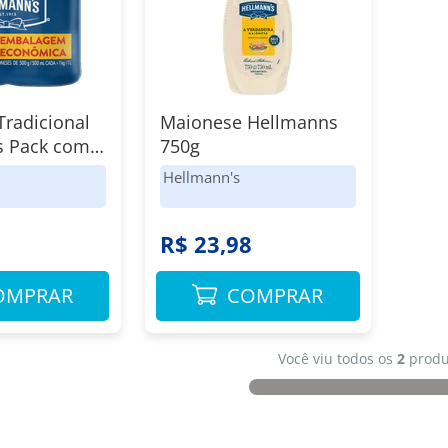
radicional
Maionese Hellmanns
s Pack com 2
750g
com 500g
Hellmann's
8
R$ 23,98
OMPRAR
COMPRAR
Você viu todos os
2
produ