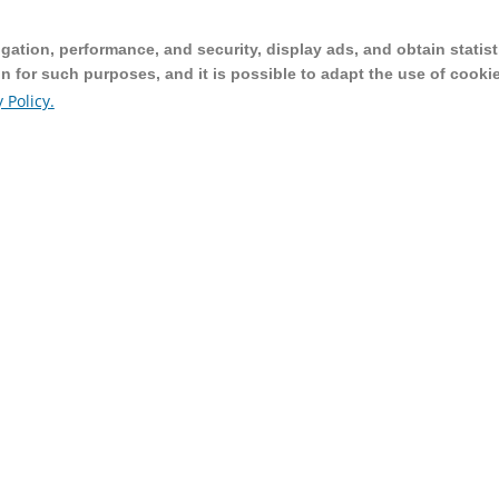
ation, performance, and security, display ads, and obtain statist
ation, performance, and security, display ads, and obtain statist
on for such purposes, and it is possible to adapt the use of cooki
on for such purposes, and it is possible to adapt the use of cooki
 Policy.
 Policy.