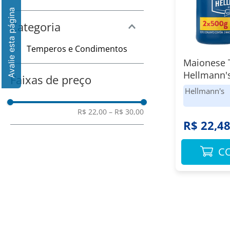
8
º
Vinho
9
º
Amaciante
Categoria
10
º
Papel Toalha
Temperos e Condimentos
Maionese T
Hellmann'
Faixas de preço
Unidades 
Hellmann's
Cada
R$ 22,00
–
R$ 30,00
R$ 22,4
C