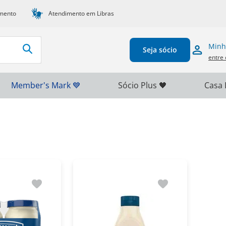
mento
Atendimento em Libras
Minh
Seja sócio
entre 
Member's Mark 💙
Sócio Plus 🖤
Casa 