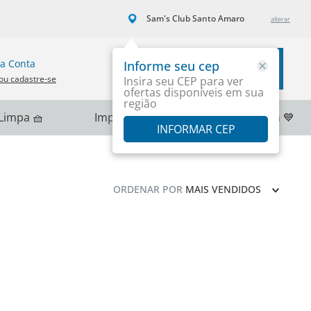
Sam's Club Santo Amaro
a Conta
Informe seu cep
Carrinho
ou cadastre-se
Insira seu CEP para ver
ofertas disponíveis em sua
região
Limpa 🧺
Importados 🌎
PlayStation 💙
INFORMAR CEP
ORDENAR POR
MAIS VENDIDOS