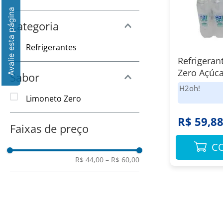
8
º
Vinho
9
º
Amaciante
Categoria
10
º
Papel Toalha
Refrigerantes
Refrigeran
Zero Açúc
Sabor
Pack com 
H2oh!
500ml Cad
Limoneto Zero
R$ 59,8
Faixas de preço
C
R$ 44,00
–
R$ 60,00