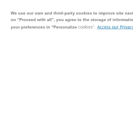
We use our own and third-party cookies to improve site navig
We use our own and third-party cookies to improve site navig
on “Proceed with all”, you agree to the storage of informati
on “Proceed with all”, you agree to the storage of informati
cookies”.
cookies”.
Access our Privacy
Access our Privacy
your preferences in “Personalize
your preferences in “Personalize