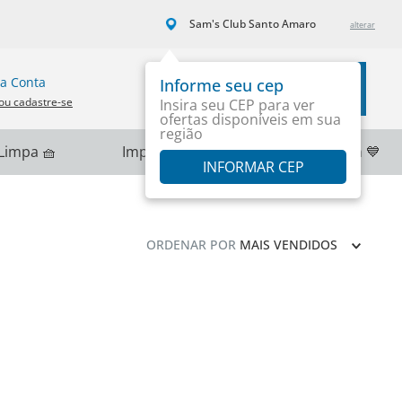
Sam's Club Santo Amaro
a Conta
Informe seu cep
Carrinho
ou cadastre-se
Insira seu CEP para ver
ofertas disponíveis em sua
região
Limpa 🧺
Importados 🌎
PlayStation 💙
INFORMAR CEP
ORDENAR POR
MAIS VENDIDOS