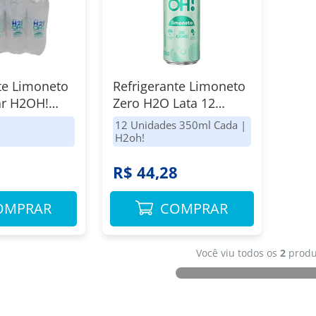
te Limoneto
Refrigerante Limoneto
ar H2OH!
Zero H2O Lata 12
12 Unidades
Unidades 350ml Cada
12 Unidades 350ml Cada
|
a
H2oh!
8
R$ 44,28
OMPRAR
COMPRAR
Você viu todos os
2
produ