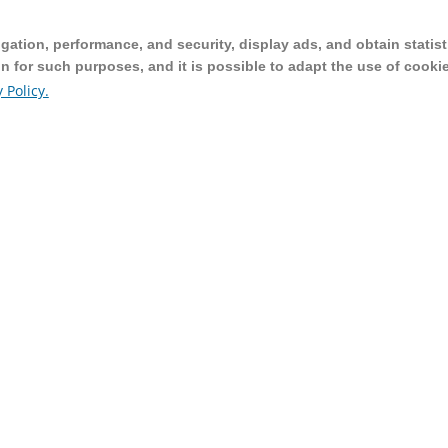
ation, performance, and security, display ads, and obtain statist
ation, performance, and security, display ads, and obtain statist
on for such purposes, and it is possible to adapt the use of cooki
on for such purposes, and it is possible to adapt the use of cooki
 Policy.
 Policy.