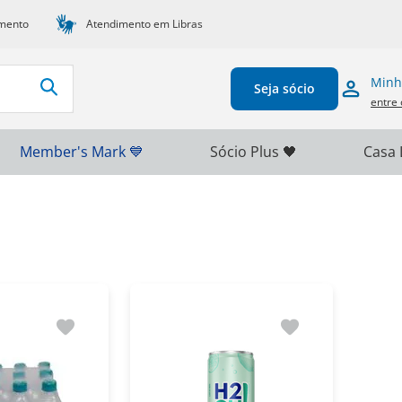
mento
Atendimento em Libras
Minh
Seja sócio
entre 
Member's Mark 💙
Sócio Plus 🖤
Casa 