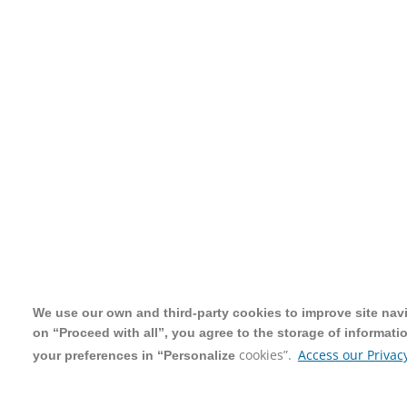
We use our own and third-party cookies to improve site navig
We use our own and third-party cookies to improve site navig
on “Proceed with all”, you agree to the storage of informati
on “Proceed with all”, you agree to the storage of informati
cookies”.
cookies”.
Access our Privacy
Access our Privacy
your preferences in “Personalize
your preferences in “Personalize