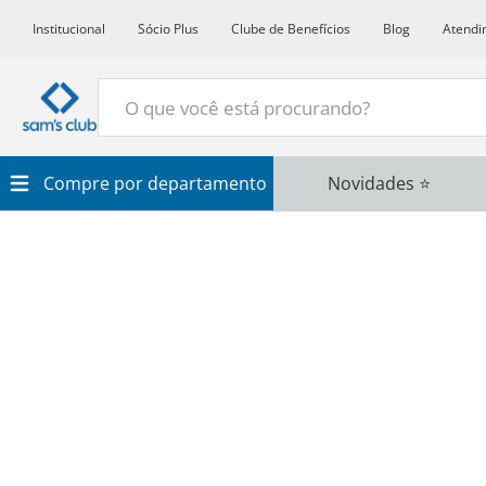
Institucional
Sócio Plus
Clube de Benefícios
Blog
Atendi
O que você está procurando?
Termos Mais Buscados
Compre por departamento
Novidades ⭐
1
º
Croissant
2
º
Café
3
º
Papel Higienico
4
º
Leite
5
º
Azeite
6
º
Detergente
7
º
Chocolate