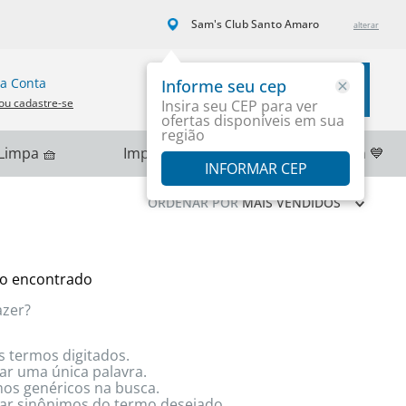
Sam's Club Santo Amaro
a Conta
Informe seu cep
Carrinho
ou cadastre-se
Insira seu CEP para ver
ofertas disponíveis em sua
região
Limpa 🧺
Importados 🌎
PlayStation 💙
INFORMAR CEP
ORDENAR POR
MAIS VENDIDOS
o encontrado
azer?
s termos digitados.
zar uma única palavra.
rmos genéricos na busca.
izar sinônimos do termo desejado.