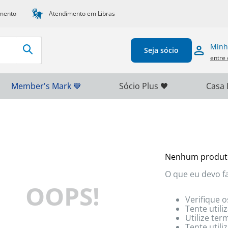
mento
Atendimento em Libras
Minh
Seja sócio
entre 
Member's Mark 💙
Sócio Plus 🖤
Casa 
Nenhum produt
O que eu devo f
OOPS!
Verifique o
Tente utili
Utilize te
Tente util