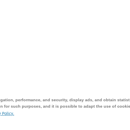
ation, performance, and security, display ads, and obtain statist
ation, performance, and security, display ads, and obtain statist
on for such purposes, and it is possible to adapt the use of cooki
on for such purposes, and it is possible to adapt the use of cooki
 Policy.
 Policy.