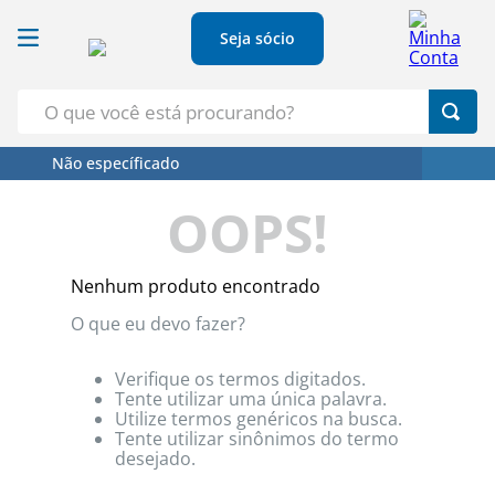
Seja sócio
O que você está procurando?
Não específicado
Termos Mais Buscados
OOPS!
1
º
Croissant
2
º
Café
Nenhum produto encontrado
3
º
Papel Higienico
O que eu devo fazer?
4
º
Leite
5
º
Azeite
Verifique os termos digitados.
Tente utilizar uma única palavra.
Utilize termos genéricos na busca.
Tente utilizar sinônimos do termo
desejado.