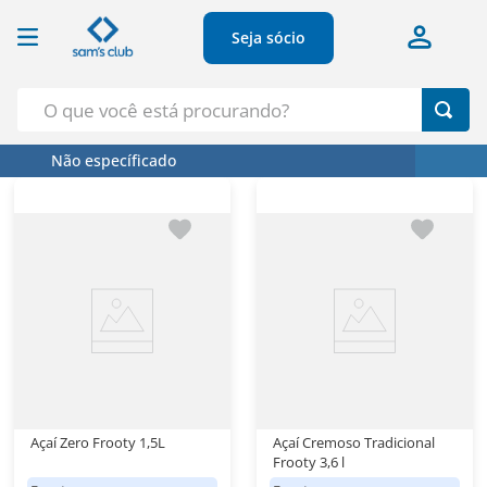
Seja sócio
O que você está procurando?
Não específicado
Termos Mais Buscados
1
º
Croissant
2
º
Café
3
º
Azeite
4
º
Papel Higienico
5
º
Leite
Açaí Zero Frooty 1,5L
Açaí Cremoso Tradicional
Frooty 3,6 l