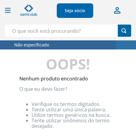
Seja sócio
O que você está procurando?
Não específicado
Termos Mais Buscados
OOPS!
1
º
Croissant
2
º
Café
Nenhum produto encontrado
3
º
Leite
O que eu devo fazer?
4
º
Papel Higienico
5
º
Azeite
Verifique os termos digitados.
Tente utilizar uma única palavra.
Utilize termos genéricos na busca.
Tente utilizar sinônimos do termo
desejado.