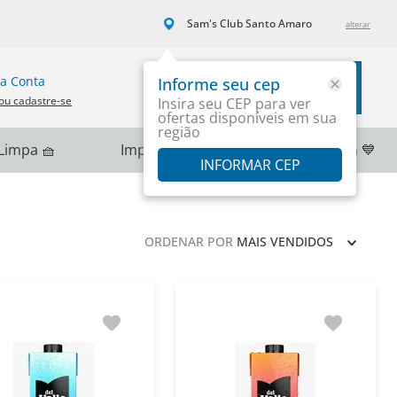
Sam's Club Santo Amaro
a Conta
Informe seu cep
Carrinho
ou cadastre-se
Insira seu CEP para ver
ofertas disponíveis em sua
região
Limpa 🧺
Importados 🌎
PlayStation 💙
INFORMAR CEP
ORDENAR POR
MAIS VENDIDOS