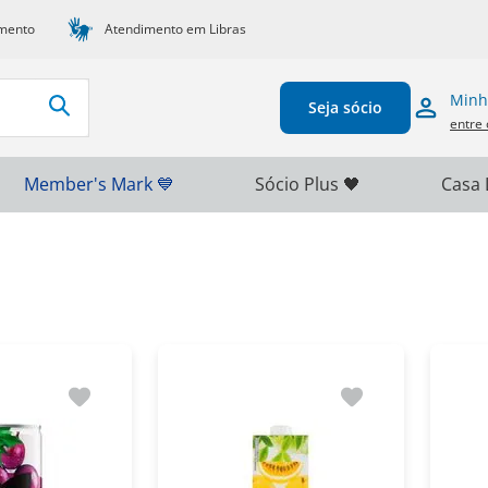
mento
Atendimento em Libras
Minh
Seja sócio
entre 
Member's Mark 💙
Sócio Plus 🖤
Casa 