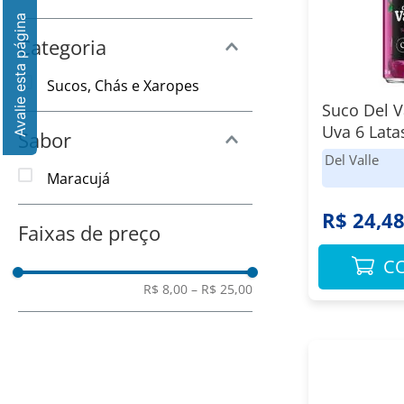
8
º
Chocolate
9
º
Amaciante
Categoria
10
º
Papel Toalha
Sucos, Chás e Xaropes
Suco Del V
Uva 6 Lata
Sabor
Del Valle
Maracujá
R$ 24,4
Faixas de preço
C
R$ 8,00
–
R$ 25,00