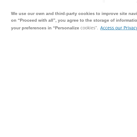
We use our own and third-party cookies to improve site navig
We use our own and third-party cookies to improve site navig
on “Proceed with all”, you agree to the storage of informati
on “Proceed with all”, you agree to the storage of informati
cookies”.
cookies”.
Access our Privacy
Access our Privacy
your preferences in “Personalize
your preferences in “Personalize
Néctar Lar
Valle Caixa
Del Valle
R$ 8,98
C