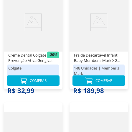
-
20
%
Creme Dental Colgate Total
Fralda Descartável Infantil
Prevenção Ativa Gengiva
Baby Member's Mark XG
Reforçada 4x90g
Pacote 148 Unidades
Colgate
148 Unidades
|
Member's
Mark
COMPRAR
COMPRAR
R$ 41,48
R$ 32,99
R$ 189,98