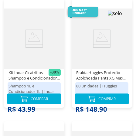
40% NA 2ª
UNIDADE
-
30
%
Kit Inoar Cicatrifios
Fralda Huggies Proteção
Shampoo e Condicionador
Acolchoada Pants XG Max
2x1L
80 Unidades
Shampoo 1L e
80 Unidades
|
Huggies
Condicionador 1L
|
Inoar
COMPRAR
COMPRAR
R$ 62,98
R$ 149,98
R$ 43,99
R$ 148,90