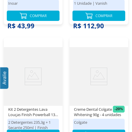
Super Vitaminas Vitamina C
para Roupas Brancas Refil
Inoar
1 Unidade
|
Vanish
Inoar 2 Unidades de 1l Cada
Econômico 2,5Kg
COMPRAR
COMPRAR
R$ 62,98
R$ 124,98
R$ 43,99
R$ 112,90
-
20
%
Kit 2 Detergentes Lava
Creme Dental Colgate Total
Louças Finish Powerball 13
Whitening 90g - 4 unidades
tabs + 1 Finish Secante
2 Detergentes 235,3g + 1
Colgate
250ml
Secante 250ml
|
Finish