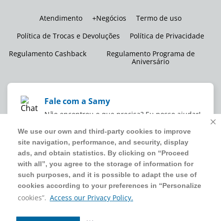
Atendimento
+Negócios
Termo de uso
Política de Trocas e Devoluções
Política de Privacidade
Regulamento Cashback
Regulamento Programa de
Aniversário
Fale com a Samy
Não encontrou o que precisa? Eu posso ajudar!
We use our own and third-party cookies to improve
We use our own and third-party cookies to improve
site navigation, performance, and security, display
site navigation, performance, and security, display
WMB SUPERMERCADOS DO BRASIL LTDA
ads, and obtain statistics. By clicking on “Proceed
ads, and obtain statistics. By clicking on “Proceed
CNPJ sob o nº
00.063.960/0001-09
,
sediada na Av. Tucunaré, nº
with all”, you agree to the storage of information for
with all”, you agree to the storage of information for
125, Barueri, SP, CEP 06460-020
such purposes, and it is possible to adapt the use of
such purposes, and it is possible to adapt the use of
4020 5054
cookies according to your preferences in “Personalize
cookies according to your preferences in “Personalize
cookies”.
cookies”.
Access our Privacy Policy.
Access our Privacy Policy.