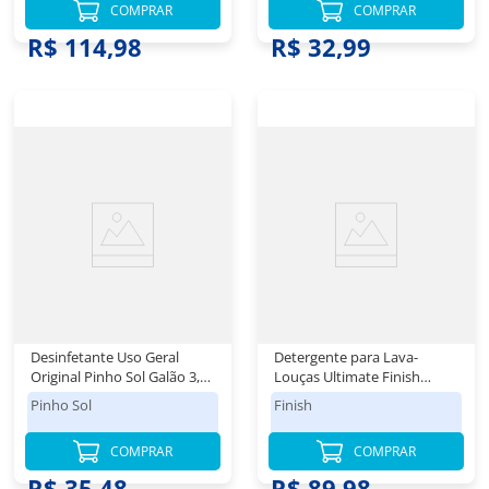
COMPRAR
COMPRAR
R$ 41,48
R$ 114,98
R$ 32,99
Desinfetante Uso Geral
Detergente para Lava-
Original Pinho Sol Galão 3,8l
Louças Ultimate Finish
Tamanho Econômico
Powerball Quantum Pack
Pinho Sol
Finish
Embalagem Especial 3
Unidades de 10 Tabletes
COMPRAR
COMPRAR
Cada
R$ 35,48
R$ 89,98