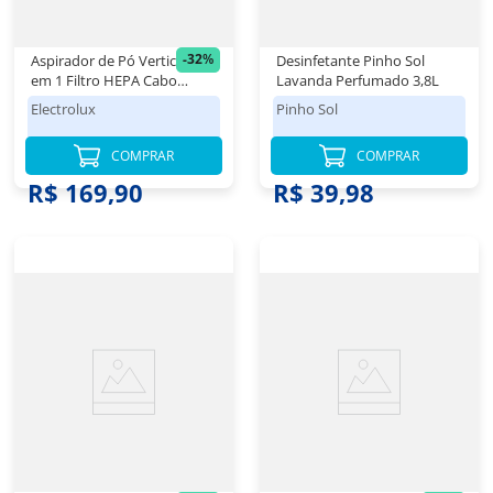
-
32
%
Aspirador de Pó Vertical 2
Desinfetante Pinho Sol
em 1 Filtro HEPA Cabo
Lavanda Perfumado 3,8L
Elétrico 5m (STK13A) 1000W
Electrolux
Pinho Sol
127V Azul Electrolux
COMPRAR
COMPRAR
R$ 249,98
R$ 169,90
R$ 39,98