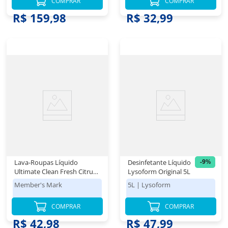
COMPRAR
COMPRAR
R$ 41,48
R$ 159,98
R$ 32,99
-
9
%
Lava-Roupas Líquido
Desinfetante Líquido
Ultimate Clean Fresh Citrus
Lysoform Original 5L
Member's Mark Galão 5L
Member's Mark
5L
|
Lysoform
COMPRAR
COMPRAR
R$ 52,98
R$ 42,98
R$ 47,99