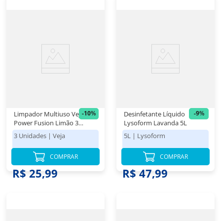
-
10
%
-
9
%
Limpador Multiuso Veja
Desinfetante Líquido
Power Fusion Limão 3
Lysoform Lavanda 5L
Unidades de 500ml Cada
3 Unidades
|
Veja
5L
|
Lysoform
COMPRAR
COMPRAR
R$ 28,98
R$ 52,98
R$ 25,99
R$ 47,99