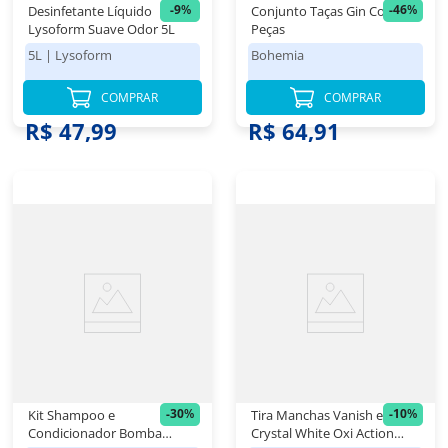
-
9
%
-
46
%
Desinfetante Líquido
Conjunto Taças Gin Colibri 6
Lysoform Suave Odor 5L
Peças
5L
|
Lysoform
Bohemia
COMPRAR
COMPRAR
R$ 52,98
R$ 119,98
R$ 47,99
R$ 64,91
-
30
%
-
10
%
Kit Shampoo e
Tira Manchas Vanish em Pó
Condicionador Bomba
Crystal White Oxi Action