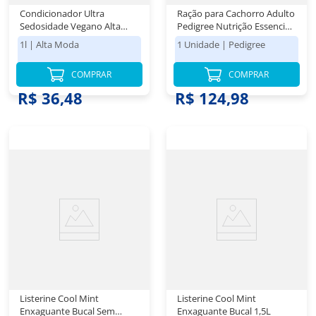
Condicionador Ultra
Ração para Cachorro Adulto
Sedosidade Vegano Alta
Pedigree Nutrição Essencial
Moda BB Cream Frasco 1l
Sabor Carne Leve 10,1Kg e
1l
|
Alta Moda
1 Unidade
|
Pedigree
Pague 9Kg
COMPRAR
COMPRAR
R$ 36,48
R$ 124,98
Listerine Cool Mint
Listerine Cool Mint
Enxaguante Bucal Sem
Enxaguante Bucal 1,5L