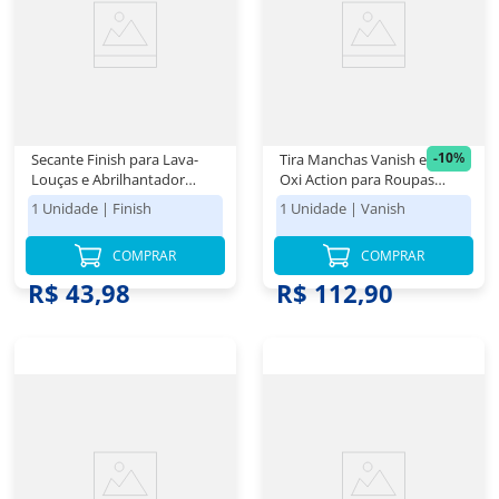
-
10
%
Secante Finish para Lava-
Tira Manchas Vanish em Pó
Louças e Abrilhantador
Oxi Action para Roupas
250ml
Coloridas Refil Econômico
1 Unidade
|
Finish
1 Unidade
|
Vanish
2,5kg
COMPRAR
COMPRAR
R$ 124,98
R$ 43,98
R$ 112,90