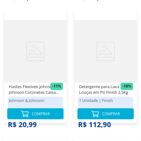
-
11
%
-
10
%
Hastes Flexíveis Johnson &
Detergente para Lava
Johnson Cotonetes Caixa
Louças em Pó Finish 2,5Kg
com 300 Unidades
Johnson & Johnson
1 Unidade
|
Finish
COMPRAR
COMPRAR
R$ 23,48
R$ 125,98
R$ 20,99
R$ 112,90