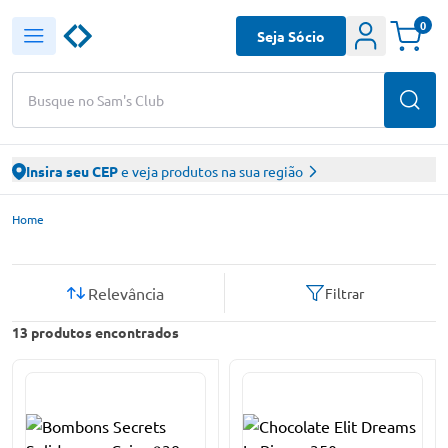
0
Seja Sócio
Busque no Sam's Club
Insira seu CEP
e veja produtos na sua região
Sam’s Club – Faça suas compras online
Home
Relevância
Filtrar
13
produtos encontrados