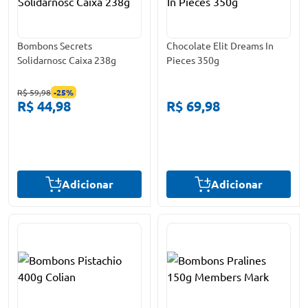
Bombons Secrets
Chocolate Elit Dreams In
Solidarnosc Caixa 238g
Pieces 350g
R$ 59,98
-
25
%
R$ 44,98
R$ 69,98
Adicionar
Adicionar