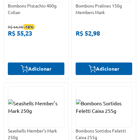
Bombons Pistachio 400g
Bombons Pralines 150g
Colian
Members Mark
R$ 64,98
-
15
%
R$ 55,23
R$ 52,98
Adicionar
Adicionar
Seashells Member's Mark
Bombons Sortidos Feletti
250g
Caixa 255g