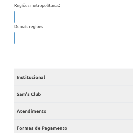
Regiões metropolitanas:
Demais regiões
Institucional
Quem somos
Sam's Club
Catálogo
Seja sócio
Atendimento
Trabalhe conosco
Benefícios
Fale conosco
Encontre um Clube
Formas de Pagamento
Member’s Mark