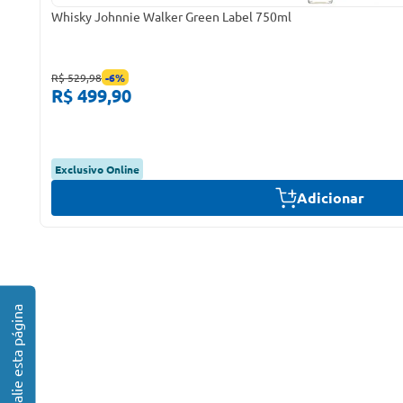
Whisky Johnnie Walker Green Label 750ml
R$ 529,98
-
6
%
R$ 499,90
Exclusivo Online
Adicionar