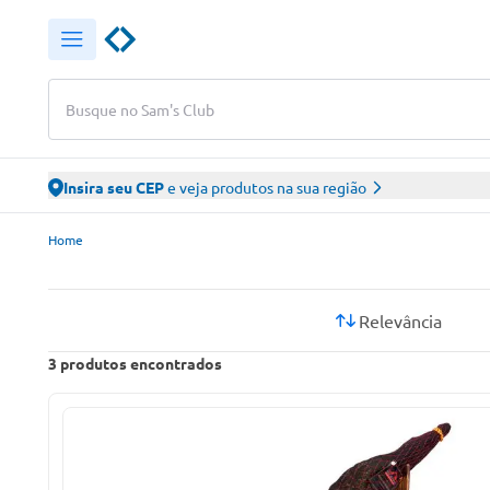
Busque no Sam's Club
Insira seu CEP
e veja produtos na sua região
Sam’s Club – Faça suas compras online
Home
Relevância
3
produtos encontrados