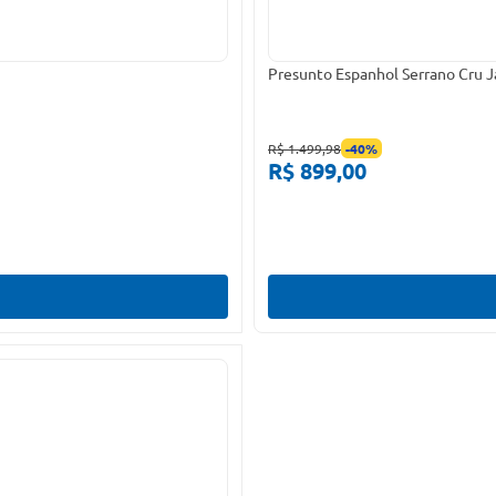
Presunto Espanhol Serrano Cru
R$ 1.499,98
-
40
%
R$ 899,00