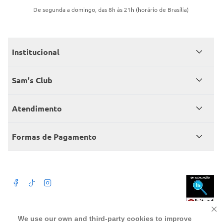
De segunda a domingo, das 8h às 21h (horário de Brasília)
Institucional
Quem somos
Sam's Club
Catálogo
Seja sócio
Atendimento
Trabalhe conosco
Benefícios
Fale conosco
Encontre um Clube
Formas de Pagamento
Member’s Mark
Atendimento em libras
Televendas
Cartão crédito Sam’s Club
+Negócios
Blog
Dúvidas frequentes
Termos de Uso
Beba com moderação. A Venda e o consumo de bebida alcoólica são
We use our own and third-party cookies to improve
proibidos para menores de 18 anos. Preços, ofertas e condições exclusivas