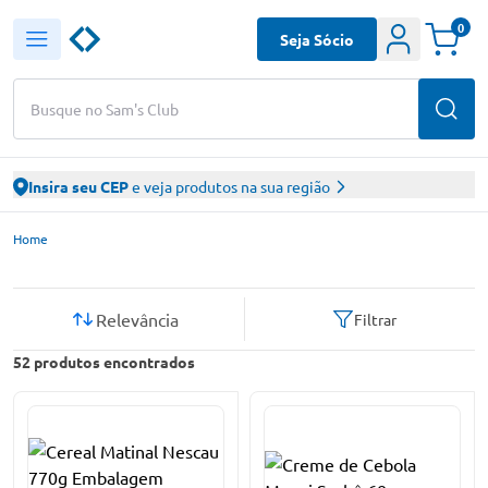
0
Seja Sócio
Busque no Sam's Club
Insira seu CEP
e veja produtos na sua região
Sam’s Club – Faça suas compras online
Home
Relevância
Filtrar
52
produtos encontrados