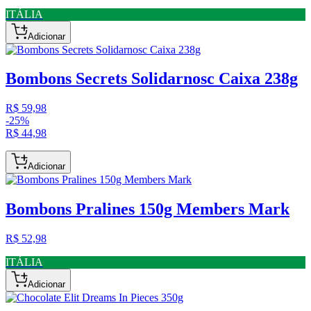
ITÁLIA
Adicionar
Bombons Secrets Solidarnosc Caixa 238g
R$ 59,98
-
25
%
R$ 44,98
Adicionar
Bombons Pralines 150g Members Mark
R$ 52,98
ITÁLIA
Adicionar