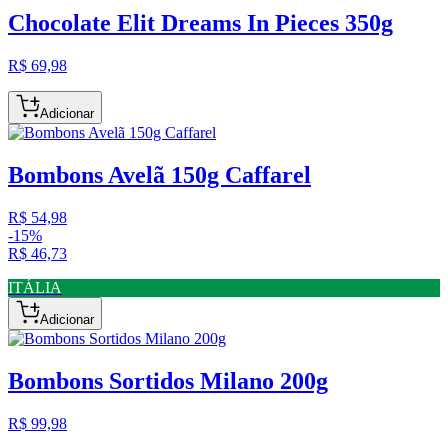
Chocolate Elit Dreams In Pieces 350g
R$ 69,98
Adicionar
Bombons Avelã 150g Caffarel
R$ 54,98
-
15
%
R$ 46,73
ITÁLIA
Adicionar
Bombons Sortidos Milano 200g
R$ 99,98