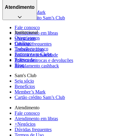
Seja sócio
Blog
Benefícios
Atendimento
Member’s Mark
Cartão crédito Sam’s Club
Fale conosco
Institucional
Atendimento em libras
Quem somos
+Negócios
Catálogo
Dúvidas frequentes
Trabalhe conosco
Termos de Uso
Encontre um Clube
Política de privacidade
Televendas
Política de trocas e devoluções
Blog
Regulamento cashback
Sam's Club
Seja sócio
Benefícios
Member’s Mark
Cartão crédito Sam’s Club
Atendimento
Fale conosco
Atendimento em libras
+Negócios
Dúvidas frequentes
Termos de Uso