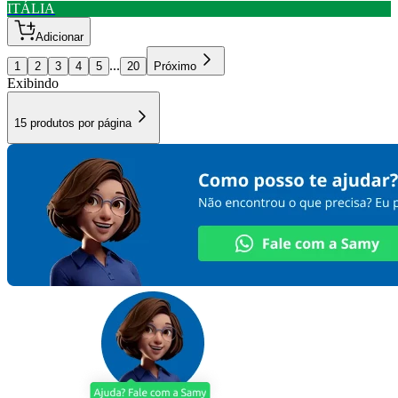
ITÁLIA
Adicionar
...
1
2
3
4
5
20
Próximo
Exibindo
15
produtos por página