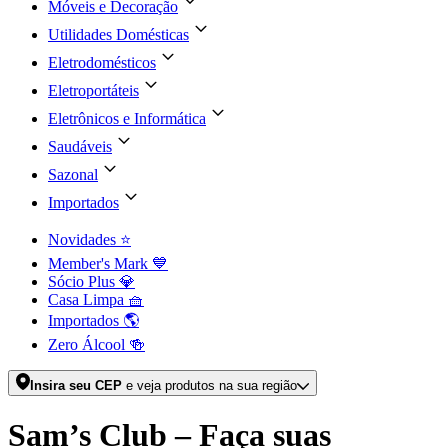
Móveis e Decoração
Utilidades Domésticas
Eletrodomésticos
Eletroportáteis
Eletrônicos e Informática
Saudáveis
Sazonal
Importados
Novidades ⭐
Member's Mark 💙
Sócio Plus 💎
Casa Limpa 🧺
Importados 🌎
Zero Álcool 🍻
Insira seu CEP
e veja produtos na sua região
Sam’s Club – Faça suas