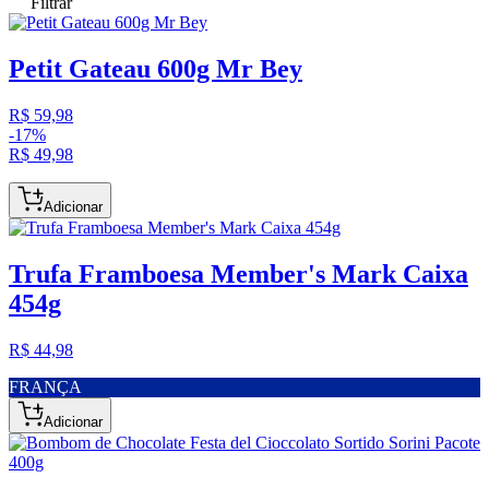
Filtrar
Petit Gateau 600g Mr Bey
R$ 59,98
-
17
%
R$ 49,98
Adicionar
Trufa Framboesa Member's Mark Caixa
454g
R$ 44,98
FRANÇA
Adicionar