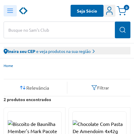
0
Seja Sócio
Busque no Sam's Club
Insira seu CEP
e veja produtos na sua região
Sam’s Club – Faça suas compras online
Home
Relevância
Filtrar
2
produtos encontrados