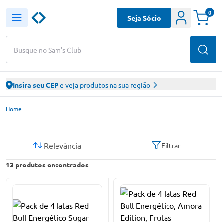
0
Seja Sócio
Busque no Sam's Club
Insira seu CEP
e veja produtos na sua região
Sam’s Club – Faça suas compras online
Home
Relevância
Filtrar
13
produtos encontrados