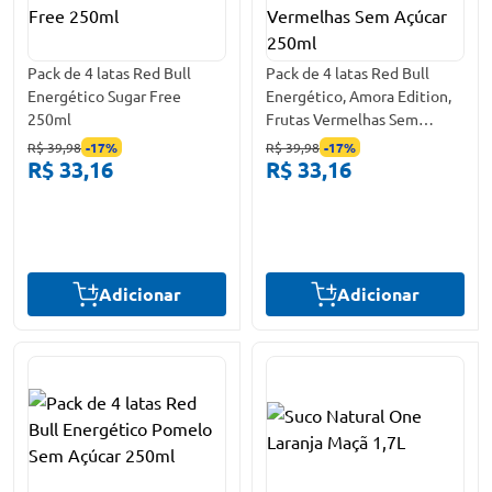
Pack de 4 latas Red Bull
Pack de 4 latas Red Bull
Energético Sugar Free
Energético, Amora Edition,
250ml
Frutas Vermelhas Sem
Açúcar 250ml
R$ 39,98
-
17
%
R$ 39,98
-
17
%
R$ 33,16
R$ 33,16
Adicionar
Adicionar