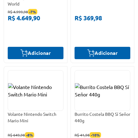
World
R$ 4.999,98
-
7
%
R$ 4.649,90
R$ 369,98
Adicionar
Adicionar
Volante Nintendo Switch
Burrito Costela BBQ Sí Señor
Mario Mini
440g
R$ 649,98
-
8
%
R$ 41,98
-
10
%