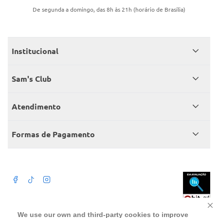
De segunda a domingo, das 8h às 21h (horário de Brasília)
Institucional
Quem somos
Sam's Club
Catálogo
Seja sócio
Atendimento
Trabalhe conosco
Benefícios
Fale conosco
Encontre um Clube
Formas de Pagamento
Member’s Mark
Atendimento em libras
Televendas
Cartão crédito Sam’s Club
+Negócios
Blog
Dúvidas frequentes
Termos de Uso
Beba com moderação. A Venda e o consumo de bebida alcoólica são
We use our own and third-party cookies to improve
proibidos para menores de 18 anos. Preços, ofertas e condições exclusivas