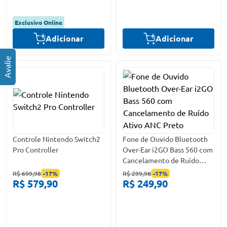
Exclusivo Online
Adicionar
Adicionar
Controle Nintendo Switch2
Fone de Ouvido Bluetooth
Pro Controller
Over-Ear i2GO Bass 560 com
Cancelamento de Ruído
Ativo ANC Preto
R$ 699,98
-
17
%
R$ 299,98
-
17
%
R$ 579,90
R$ 249,90