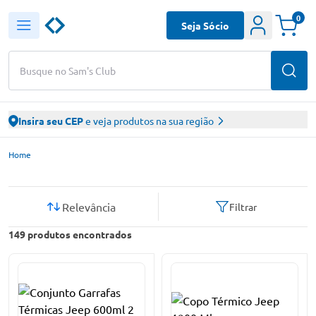
0
Seja Sócio
Busque no Sam's Club
Insira seu CEP
e veja produtos na sua região
Sam’s Club – Faça suas compras online
Home
Relevância
Filtrar
149
produtos encontrados