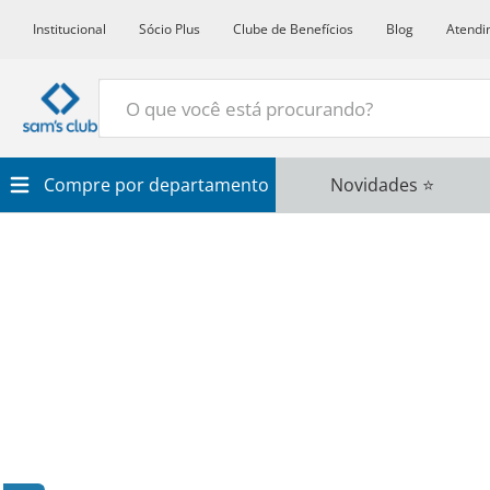
Institucional
Sócio Plus
Clube de Benefícios
Blog
Atendi
O que você está procurando?
Termos Mais Buscados
Compre por departamento
Novidades ⭐
1
º
Croissant
2
º
Café
3
º
Papel Higienico
4
º
Leite
5
º
Azeite
6
º
Detergente
7
º
Chocolate