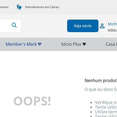
mento
Atendimento em Libras
Minh
Seja sócio
entre 
Member's Mark 💙
Sócio Plus 🖤
Casa 
Nenhum produt
O que eu devo f
OOPS!
Verifique o
Tente utili
Utilize te
Tente util