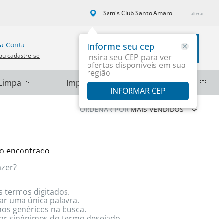
Sam's Club Santo Amaro
a Conta
Informe seu cep
Carrinho
ou cadastre-se
Insira seu CEP para ver
ofertas disponíveis em sua
região
Limpa 🧺
Importados 🌎
PlayStation 💙
INFORMAR CEP
ORDENAR POR
MAIS VENDIDOS
o encontrado
azer?
s termos digitados.
zar uma única palavra.
rmos genéricos na busca.
izar sinônimos do termo desejado.