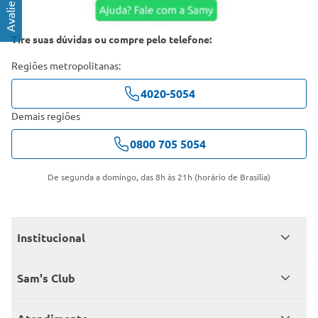
Tire suas dúvidas ou compre pelo telefone:
Regiões metropolitanas:
4020-5054
Demais regiões
0800 705 5054
De segunda a domingo, das 8h às 21h (horário de Brasília)
Institucional
Quem somos
Sam's Club
Catálogo
Seja sócio