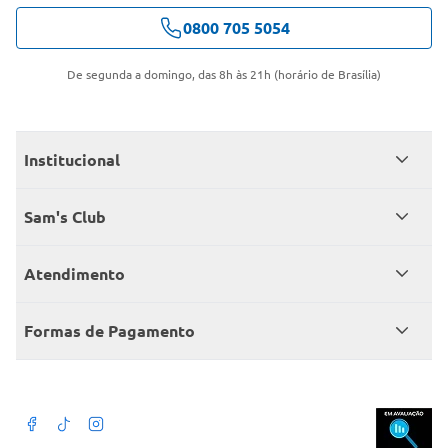
0800 705 5054
De segunda a domingo, das 8h às 21h (horário de Brasília)
Institucional
Quem somos
Sam's Club
Catálogo
Seja sócio
Atendimento
Trabalhe conosco
Benefícios
Fale conosco
Encontre um Clube
Formas de Pagamento
Member’s Mark
Atendimento em libras
Televendas
Cartão crédito Sam’s Club
+Negócios
Blog
Dúvidas frequentes