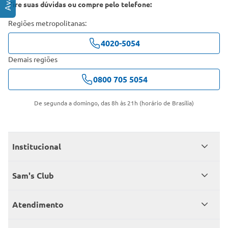
Tire suas dúvidas ou compre pelo telefone:
Regiões metropolitanas:
4020-5054
Demais regiões
0800 705 5054
De segunda a domingo, das 8h às 21h (horário de Brasília)
Institucional
Quem somos
Sam's Club
Catálogo
Seja sócio
Atendimento
Trabalhe conosco
Benefícios