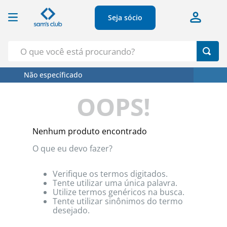
Seja sócio
O que você está procurando?
Não específicado
Termos Mais Buscados
OOPS!
1
º
Croissant
2
º
Café
Nenhum produto encontrado
3
º
Azeite
O que eu devo fazer?
4
º
Papel Higienico
5
º
Leite
Verifique os termos digitados.
Tente utilizar uma única palavra.
Utilize termos genéricos na busca.
Tente utilizar sinônimos do termo
desejado.