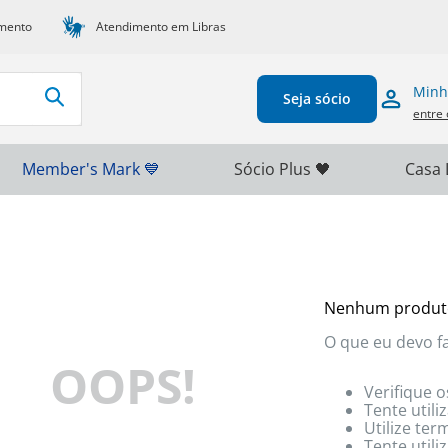
mento
Atendimento em Libras
Minh
Seja sócio
entre 
Member's Mark 💙
Sócio Plus 🖤
Casa 
Nenhum produt
O que eu devo f
OOPS!
Verifique o
Tente utili
Utilize te
Tente util