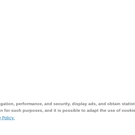
ation, performance, and security, display ads, and obtain statist
ation, performance, and security, display ads, and obtain statist
on for such purposes, and it is possible to adapt the use of cooki
on for such purposes, and it is possible to adapt the use of cooki
 Policy.
 Policy.