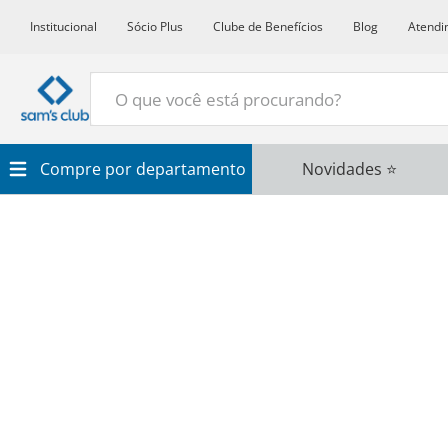
Institucional
Sócio Plus
Clube de Benefícios
Blog
Atendi
O que você está procurando?
Termos Mais Buscados
Compre por departamento
Novidades ⭐
1
º
Croissant
2
º
Café
3
º
Leite
4
º
Papel Higienico
5
º
Azeite
6
º
Chocolate
7
º
Detergente