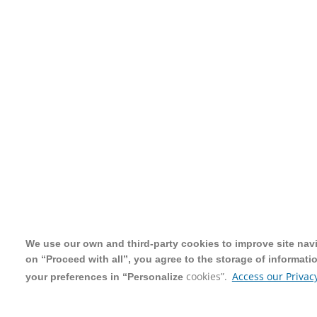
We use our own and third-party cookies to improve site navig
We use our own and third-party cookies to improve site navig
on “Proceed with all”, you agree to the storage of informati
on “Proceed with all”, you agree to the storage of informati
cookies”.
cookies”.
Access our Privacy
Access our Privacy
your preferences in “Personalize
your preferences in “Personalize