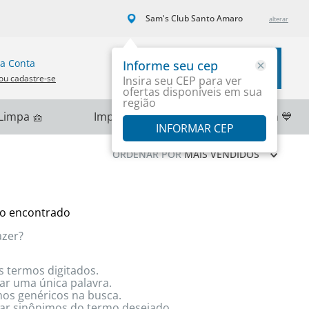
Sam's Club Santo Amaro
a Conta
Informe seu cep
Carrinho
ou cadastre-se
Insira seu CEP para ver
ofertas disponíveis em sua
região
Limpa 🧺
Importados 🌎
PlayStation 💙
INFORMAR CEP
ORDENAR POR
MAIS VENDIDOS
o encontrado
azer?
s termos digitados.
zar uma única palavra.
rmos genéricos na busca.
izar sinônimos do termo desejado.