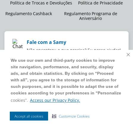
Política de Trocas e Devoluções
Política de Privacidade
Regulamento Cashback
Regulamento Programa de
Aniversário
Fale com a Samy
Não encontrou o que precisa? Eu posso ajudar!
We use our own and third-party cookies to improve
We use our own and third-party cookies to improve
site navigation, performance, and security, display
site navigation, performance, and security, display
WMB SUPERMERCADOS DO BRASIL LTDA
ads, and obtain statistics. By clicking on “Proceed
ads, and obtain statistics. By clicking on “Proceed
CNPJ sob o nº
00.063.960/0001-09
,
sediada na Av. Tucunaré, nº
with all”, you agree to the storage of information for
with all”, you agree to the storage of information for
125, Barueri, SP, CEP 06460-020
such purposes, and it is possible to adapt the use of
such purposes, and it is possible to adapt the use of
4020 5054
cookies according to your preferences in “Personalize
cookies according to your preferences in “Personalize
cookies”.
cookies”.
Access our Privacy Policy.
Access our Privacy Policy.
2024 Sam's Club | Todos os direitos reservados.
Accept all cookies
Accept all cookies
Customize Cookies
Customize Cookies
Ordenar Por
Filtrar
Site seguro
Mais Vendidos