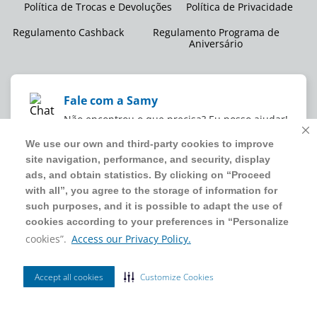
Política de Trocas e Devoluções
Política de Privacidade
Regulamento Cashback
Regulamento Programa de
Aniversário
Fale com a Samy
Não encontrou o que precisa? Eu posso ajudar!
We use our own and third-party cookies to improve
We use our own and third-party cookies to improve
site navigation, performance, and security, display
site navigation, performance, and security, display
WMB SUPERMERCADOS DO BRASIL LTDA
ads, and obtain statistics. By clicking on “Proceed
ads, and obtain statistics. By clicking on “Proceed
CNPJ sob o nº
00.063.960/0001-09
,
sediada na Av. Tucunaré, nº
with all”, you agree to the storage of information for
with all”, you agree to the storage of information for
125, Barueri, SP, CEP 06460-020
such purposes, and it is possible to adapt the use of
such purposes, and it is possible to adapt the use of
4020 5054
cookies according to your preferences in “Personalize
cookies according to your preferences in “Personalize
cookies”.
cookies”.
Access our Privacy Policy.
Access our Privacy Policy.
2024 Sam's Club | Todos os direitos reservados.
Accept all cookies
Accept all cookies
Customize Cookies
Customize Cookies
Ordenar Por
Filtrar
Site seguro
Mais Vendidos